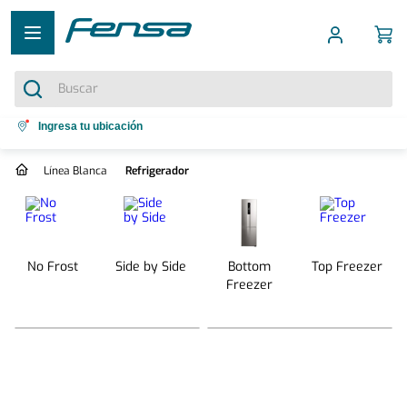
Buscar
Términos más buscados
Ingresa tu ubicación
1
.
cocina 5 platos
Línea Blanca
Refrigerador
2
.
cocina 4 platos
3
.
refrigerador no frost
4
.
bottom freezer
No Frost
Side by Side
Bottom
Top Freezer
5
.
Freezer
secadora