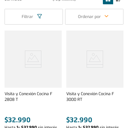
Filtrar
Ordenar por
Visita y Conexión Cocina F
Visita y Conexión Cocina F
2808 T
3000 RT
$
32
.
990
$
32
.
990
Hasta
1
x
$
32
.
990
sin interés
Hasta
1
x
$
32
.
990
sin interés