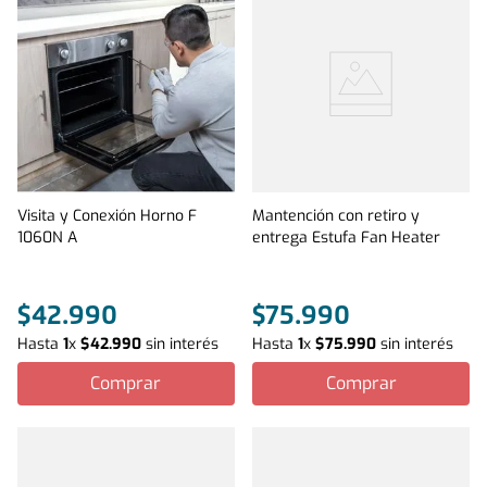
Visita y Conexión Horno F
Mantención con retiro y
1060N A
entrega Estufa Fan Heater
$
42
.
990
$
75
.
990
Hasta
1
x
$
42
.
990
sin interés
Hasta
1
x
$
75
.
990
sin interés
Comprar
Comprar