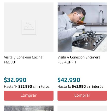
Visita y Conexión Cocina
Visita y Conexión Encimera
F6500T
FCE 4.3HF T
$
32
.
990
$
42
.
990
Hasta
1
x
$
32
.
990
sin interés
Hasta
1
x
$
42
.
990
sin interés
Comprar
Comprar