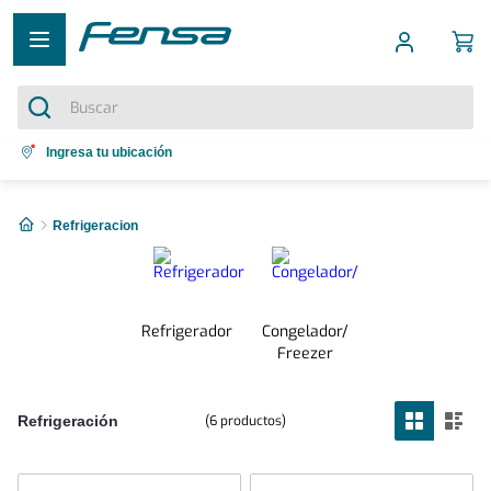
Buscar
Términos más buscados
Ingresa tu ubicación
1
.
cocina 5 platos
Refrigeracion
2
.
cocina 4 platos
3
.
bottom freezer
4
.
refrigerador no frost
Refrigerador
Congelador/
5
.
secadora
Freezer
6
productos
Refrigeración