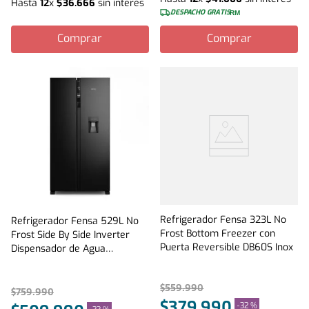
Hasta
12
x
$
36
.
666
sin interés
DESPACHO GRATIS
RM
Comprar
Comprar
Refrigerador Fensa 323L No
Refrigerador Fensa 529L No
Frost Bottom Freezer con
Frost Side By Side Inverter
Puerta Reversible DB60S Inox
Dispensador de Agua
SFX530B Negro
$
559
.
990
$
759
.
990
$
379
.
990
-
32 %