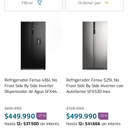
Filtrar
Ordenar por
Refrigerador Fensa 436L No
Refrigerador Fensa 529L No
Frost Side By Side Inverter
Frost Side By Side Inverter con
Dispensador de Agua SFX440B
AutoSense SFX530 Inox
Negro
$
619
.
990
$
729
.
990
$
449
.
990
$
499
.
990
-
27 %
-
32 %
Hasta
12
x
$
37
.
500
sin interés
Hasta
12
x
$
41
.
666
sin interés