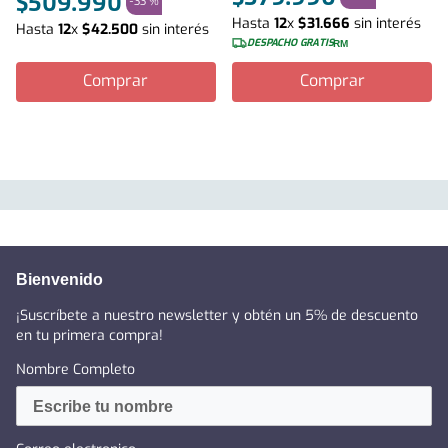
$
509
.
990
-
33 %
Hasta
12
x
$
31
.
666
sin interés
Hasta
12
x
$
42
.
500
sin interés
DESPACHO GRATIS
RM
Comprar
Comprar
Bienvenido
¡Suscríbete a nuestro newsletter y obtén un 5% de descuento
en tu primera compra!
Nombre Completo