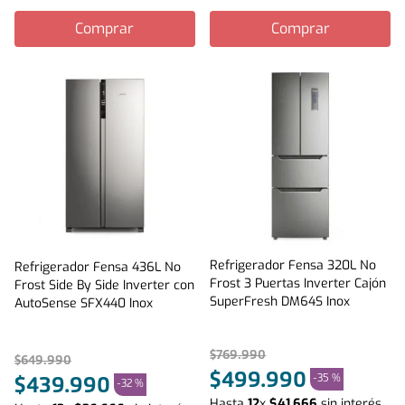
Comprar
Comprar
Refrigerador Fensa 320L No
Refrigerador Fensa 436L No
Frost 3 Puertas Inverter Cajón
Frost Side By Side Inverter con
SuperFresh DM64S Inox
AutoSense SFX440 Inox
$
769
.
990
$
649
.
990
$
499
.
990
-
35 %
$
439
.
990
-
32 %
Hasta
12
x
$
41
.
666
sin interés