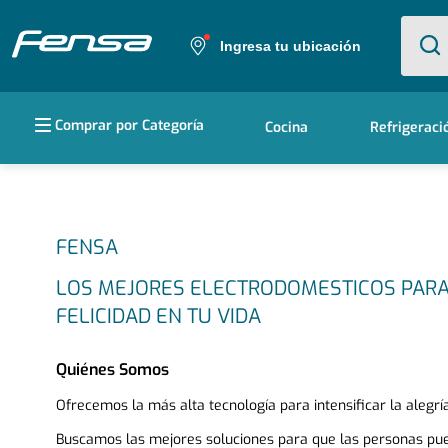
¿Qué e
Ingresa tu ubicación
Términos más buscados
Comprar por Categoría
Cocina
Refrigeraci
1
.
cocina 5 platos
2
.
cocina 4 platos
3
.
bottom freezer
FENSA
4
.
refrigerador no frost
LOS MEJORES ELECTRODOMESTICOS PARA 
FELICIDAD EN TU VIDA
5
.
secadora
Quiénes Somos
Ofrecemos la más alta tecnología para intensificar la alegría
Buscamos las mejores soluciones para que las personas pu