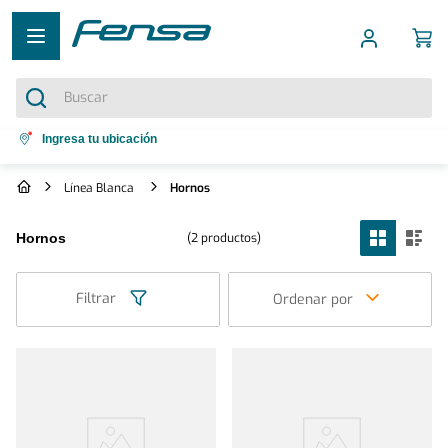
Buscar
Términos más buscados
Ingresa tu ubicación
1
.
cocina 5 platos
Línea Blanca
Hornos
2
.
cocina 4 platos
2
productos
Hornos
3
.
bottom freezer
4
.
refrigerador no frost
Filtrar
Ordenar por
5
.
secadora