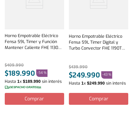
Horno Empotrable Eléctrico
Horno Empotrable Eléctrico
Fensa 59L Timer y Función
Fensa 59L Timer Digital y
Mantener Caliente FHE 1130M
Turbo Convector FHE 1190T
Negro
Negro
$
409
.
990
$
439
.
990
$
189
.
990
-
54 %
$
249
.
990
-
43 %
Hasta
x
sin interés
1
$
189
.
990
Hasta
x
sin interés
1
$
249
.
990
DESPACHO GRATIS
RM
Comprar
Comprar