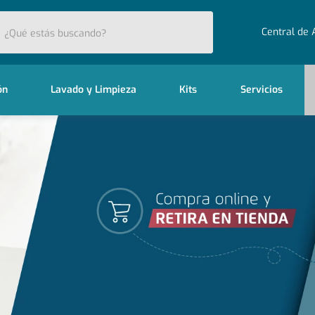
stás buscando?
Central de 
ón
Lavado y Limpieza
Kits
Servicios