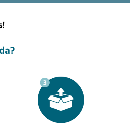
s!
nda?