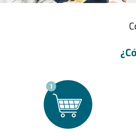
C
¿Có