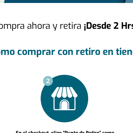
ompra ahora y retira
¡Desde 2 Hr
mo comprar con retiro
en tie
En el checkout, elige “Punto de Retiro” como