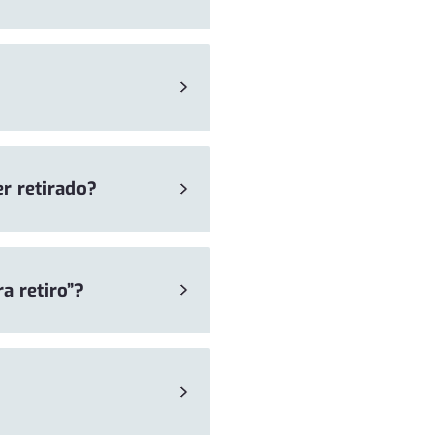
er retirado?
ra retiro”?