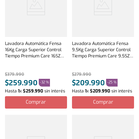
Lavadora Automática Fensa
Lavadora Automática Fensa
16Kg Carga Superior Control
9,5Kg Carga Superior Control
Tiempo Premium Care 16SZ
Tiempo Premium Care 9,5SZ
Gris
Gris
$
379
.
990
$
279
.
990
$
259
.
990
$
209
.
990
-
32 %
-
25 %
Hasta
1
x
$
259
.
990
sin interés
Hasta
1
x
$
209
.
990
sin interés
Comprar
Comprar