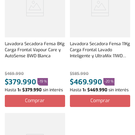
Lavadora Secadora Fensa 8Kg
Lavadora Secadora Fensa 11Kg
Carga Frontal Vapour Care y
Carga Frontal Lavado
AutoSense 8WD Blanca
Inteligente y UltraMix 11WD
Gris
$
469
.
990
$
585
.
990
$
379
.
990
$
469
.
990
-
19 %
-
20 %
Hasta
1
x
$
379
.
990
sin interés
Hasta
1
x
$
469
.
990
sin interés
Comprar
Comprar