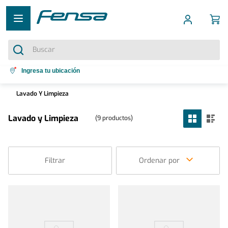
Buscar
Términos más buscados
Ingresa tu ubicación
1
.
cocina 5 platos
Lavado Y Limpieza
2
.
cocina 4 platos
Lavado y Limpieza
9
productos
3
.
refrigerador no frost
4
.
bottom freezer
5
.
secadora
Filtrar
Ordenar por