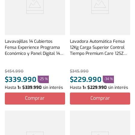
Lavavajillas 14 Cubiertos
Lavadora Automática Fensa
Fensa Experience Programa
12Kg Carga Superior Control
Económico y Panel Digital 14SZ
Tiempo Premium Care 12SZ
Inox
Gris
$
454
.
990
$
345
.
990
$
339
.
990
$
229
.
990
-
25 %
-
34 %
Hasta
1
x
$
339
.
990
sin interés
Hasta
1
x
$
229
.
990
sin interés
Comprar
Comprar