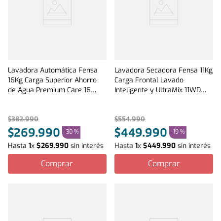
Lavadora Automática Fensa
Lavadora Secadora Fensa 11Kg
16Kg Carga Superior Ahorro
Carga Frontal Lavado
de Agua Premium Care 16
Inteligente y UltraMix 11WD
Onix
Blanca
$
382
.
990
$
554
.
990
$
269
.
990
$
449
.
990
-
30 %
-
19 %
Hasta
1
x
$
269
.
990
sin interés
Hasta
1
x
$
449
.
990
sin interés
Comprar
Comprar