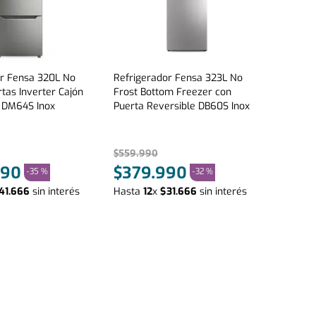
or Fensa 320L No
Refrigerador Fensa 323L No
rtas Inverter Cajón
Frost Bottom Freezer con
 DM64S Inox
Puerta Reversible DB60S Inox
$
559
.
990
90
$
379
.
990
-
35 %
-
32 %
41
.
666
sin interés
Hasta
12
x
$
31
.
666
sin interés