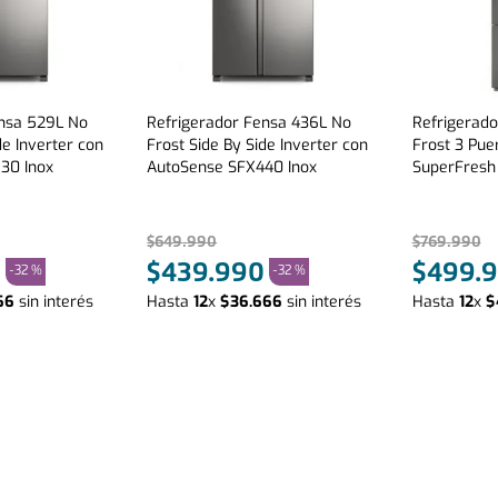
ensa 529L No
Refrigerador Fensa 436L No
Refrigerad
de Inverter con
Frost Side By Side Inverter con
Frost 3 Pue
30 Inox
AutoSense SFX440 Inox
SuperFresh
$
649
.
990
$
769
.
990
0
$
439
.
990
$
499
.
9
-
32 %
-
32 %
66
sin interés
Hasta
12
x
$
36
.
666
sin interés
Hasta
12
x
$