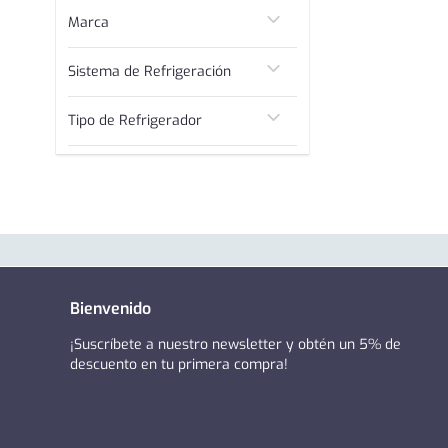
C
Marca
D
Fensa
Sistema de Refrigeración
No Frost
Tipo de Refrigerador
Bottom Freezer
Side By Side
Multidoor
Bienvenido
¡Suscríbete a nuestro newsletter y obtén un 5% de
descuento en tu primera compra!