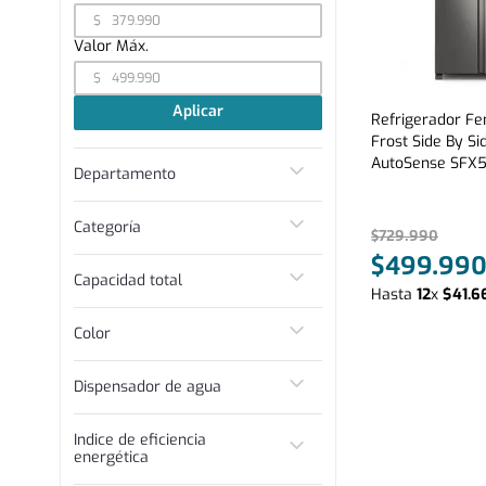
$
$
Aplicar
Refrigerador F
Frost Side By Si
AutoSense SFX5
Departamento
Línea Blanca
Categoría
$
729
.
990
$
499
.
99
Refrigerador
Capacidad total
Hasta
12
x
$
41
.
6
Menos de 300 L
Color
Entre 300 y 400 L
Entre 400 y 500 L
Inox
Dispensador de agua
Mas de 500 L
No
Indice de eficiencia
energética