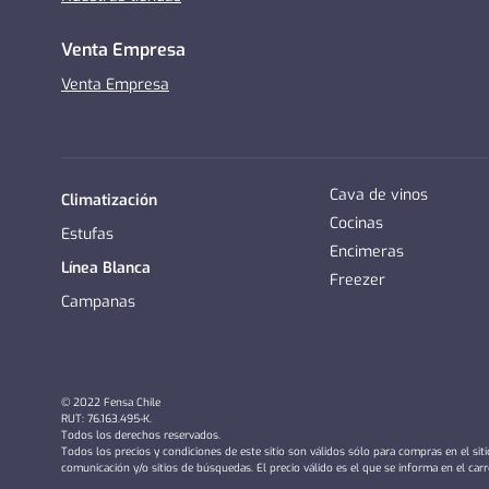
Venta Empresa
Venta Empresa
Cava de vinos
Climatización
Cocinas
Estufas
Encimeras
Línea Blanca
Freezer
Campanas
© 2022 Fensa Chile
RUT: 76.163.495-K.
Todos los derechos reservados.
Todos los precios y condiciones de este sitio son válidos sólo para compras en el sit
comunicación y/o sitios de búsquedas. El precio válido es el que se informa en el car