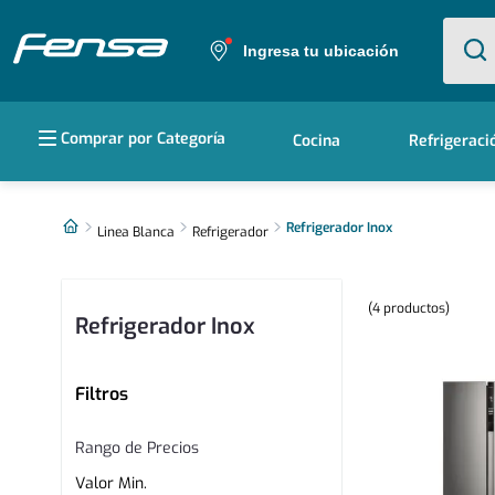
¿Qué e
Ingresa tu ubicación
Términos más buscados
Comprar por Categoría
Cocina
Refrigeraci
1
.
cocina 5 platos
2
.
cocina 4 platos
Refrigerador Inox
Linea Blanca
Refrigerador
3
.
bottom freezer
4
productos
4
.
refrigerador no frost
Refrigerador Inox
5
.
secadora
Filtros
Rango de Precios