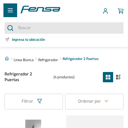
Buscar
Términos más buscados
Ingresa tu ubicación
1
.
cocina 5 platos
2
.
Refrigerador 2 Puertas
cocina 4 platos
Linea Blanca
Refrigerador
3
.
bottom freezer
Refrigerador 2
4
productos
4
.
refrigerador no frost
Puertas
5
.
secadora
Filtrar
Ordenar por