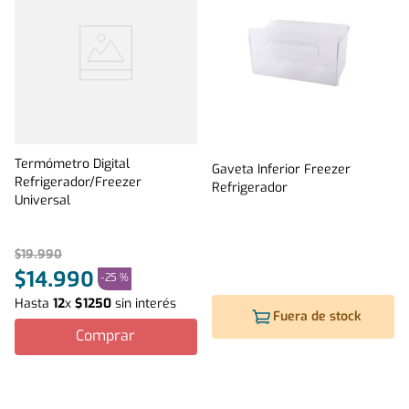
Termómetro Digital
Gaveta Inferior Freezer
Refrigerador/Freezer
Refrigerador
Universal
$
19
.
990
$
14
.
990
-
25 %
Hasta
12
x
$
1250
sin interés
Fuera de stock
Comprar