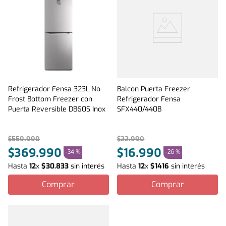
Refrigerador Fensa 323L No
Balcón Puerta Freezer
Frost Bottom Freezer con
Refrigerador Fensa
Puerta Reversible DB60S Inox
SFX440/440B
$
559
.
990
$
22
.
990
$
369
.
990
$
16
.
990
-
34 %
-
26 %
Hasta
12
x
$
30
.
833
sin interés
Hasta
12
x
$
1416
sin interés
Comprar
Comprar