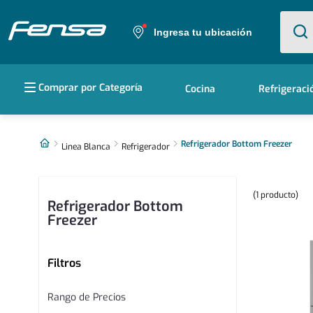
¿Qué e
Ingresa tu ubicación
Términos más buscados
Comprar por Categoría
Cocina
Refrigeraci
1
.
cocina 5 platos
2
.
cocina 4 platos
Refrigerador Bottom Freezer
Linea Blanca
Refrigerador
3
.
bottom freezer
1
producto
4
.
refrigerador no frost
Refrigerador Bottom
Freezer
5
.
secadora
Filtros
Rango de Precios