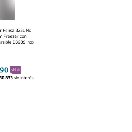
or Fensa 323L No
m Freezer con
rsible DB60S Inox
90
-
34 %
30
.
833
sin interés