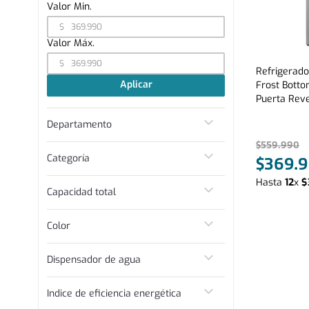
$
$
Refrigerad
Aplicar
Frost Botto
Puerta Reve
Departamento
$
559
.
990
Línea Blanca
Categoría
$
369
.
9
Refrigerador
Hasta
12
x
$
Capacidad total
Entre 300 y 400 L
Color
Inox
Dispensador de agua
No
Indice de eficiencia energética