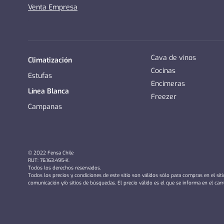
Venta Empresa
Cava de vinos
Climatización
Cocinas
Estufas
Encimeras
Línea Blanca
Freezer
Campanas
© 2022 Fensa Chile
RUT: 76.163.495-K.
Todos los derechos reservados.
Todos los precios y condiciones de este sitio son válidos sólo para compras en el sit
comunicación y/o sitios de búsquedas. El precio válido es el que se informa en el car