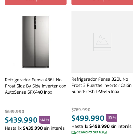
Refrigerador Fensa 320L No
Refrigerador Fensa 436L No
Frost 3 Puertas Inverter Cajón
Frost Side By Side Inverter con
SuperFresh DM64S Inox
AutoSense SFX440 Inox
$
769
.
990
$
649
.
990
$
499
.
990
-
35 %
$
439
.
990
-
32 %
Hasta
1
x
$
499
.
990
sin interés
Hasta
1
x
$
439
.
990
sin interés
DESPACHO GRATIS
RM