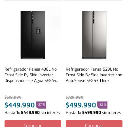
Refrigerador Fensa 436L No
Refrigerador Fensa 529L No
Frost Side By Side Inverter
Frost Side By Side Inverter con
Dispensador de Agua SFX440B
AutoSense SFX530 Inox
Negro
$
619
.
990
$
729
.
990
$
449
.
990
$
499
.
990
-
27 %
-
32 %
Hasta
1
x
$
449
.
990
sin interés
Hasta
1
x
$
499
.
990
sin interés
Comprar
Comprar