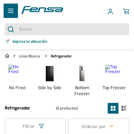
Buscar
Términos más buscados
Ingresa tu ubicación
1
.
cocina 5 platos
Línea Blanca
Refrigerador
2
.
cocina 4 platos
3
.
bottom freezer
4
.
refrigerador no frost
No Frost
Side by Side
Bottom
Top Freezer
5
.
Freezer
secadora
Refrigerador
6
productos
Filtrar
Ordenar por