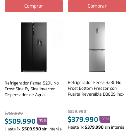
Comprar
Comprar
Refrigerador Fensa 323L No
Refrigerador Fensa 529L No
Frost Bottom Freezer con
Frost Side By Side Inverter
Puerta Reversible DB60S Inox
Dispensador de Agua
SFX530B Negro
$
559
.
990
$
759
.
990
$
379
.
990
-
32 %
$
509
.
990
-
33 %
Hasta
1
x
$
379
.
990
sin interés
Hasta
1
x
$
509
.
990
sin interés