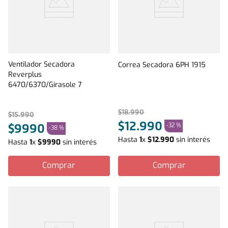
Ventilador Secadora
Correa Secadora 6PH 1915
Reverplus
6470/6370/Girasole 7
$
18
.
990
$
15
.
990
$
12
.
990
-
32 %
$
9990
-
38 %
Hasta
1
x
$
12
.
990
sin interés
Hasta
1
x
$
9990
sin interés
Comprar
Comprar