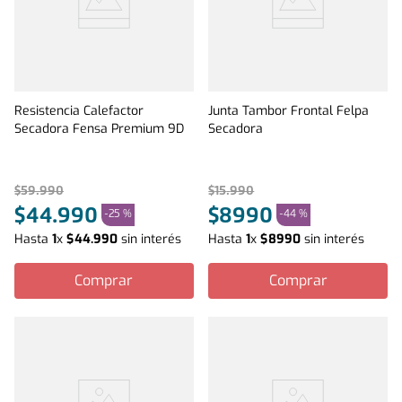
Resistencia Calefactor
Junta Tambor Frontal Felpa
Secadora Fensa Premium 9D
Secadora
$
59
.
990
$
15
.
990
$
44
.
990
$
8990
-
25 %
-
44 %
Hasta
1
x
$
44
.
990
sin interés
Hasta
1
x
$
8990
sin interés
Comprar
Comprar