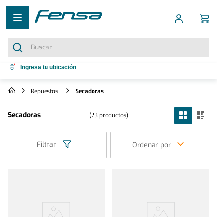
Buscar
Términos más buscados
Ingresa tu ubicación
1
.
cocina 5 platos
Repuestos
Secadoras
2
.
cocina 4 platos
Secadoras
23
productos
3
.
bottom freezer
4
.
refrigerador no frost
Filtrar
Ordenar por
5
.
secadora