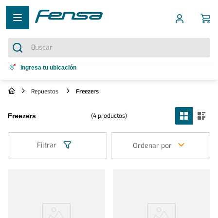
Buscar
Términos más buscados
Ingresa tu ubicación
1
.
cocina 5 platos
Repuestos
Freezers
2
.
cocina 4 platos
4
productos
Freezers
3
.
bottom freezer
4
.
refrigerador no frost
Filtrar
Ordenar por
5
.
secadora