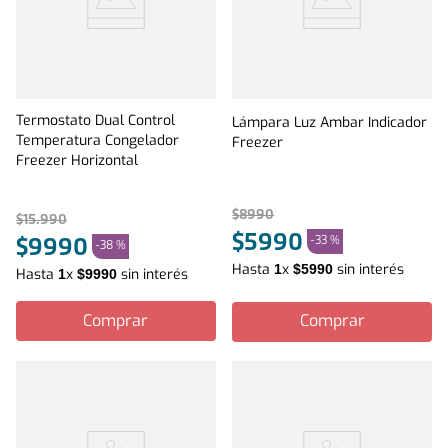
Termostato Dual Control
Lámpara Luz Ambar Indicador
Temperatura Congelador
Freezer
Freezer Horizontal
$
8990
$
15
.
990
$
5990
-
33 %
$
9990
-
38 %
Hasta
x
sin interés
1
$
5990
Hasta
x
sin interés
1
$
9990
Comprar
Comprar