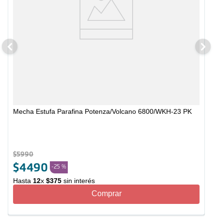
Mecha Estufa Parafina Potenza/Volcano 6800/WKH-23 PK
$
5990
$
4490
-
25 %
Hasta
12
x
$
375
sin interés
Comprar