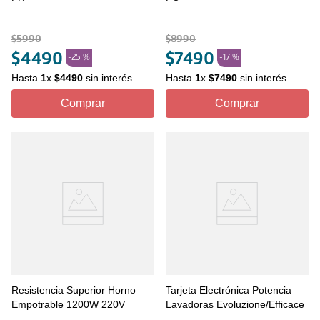
$
5990
$
8990
$
4490
$
7490
-
25 %
-
17 %
Hasta
1
x
$
4490
sin interés
Hasta
1
x
$
7490
sin interés
Comprar
Comprar
Resistencia Superior Horno
Tarjeta Electrónica Potencia
Empotrable 1200W 220V
Lavadoras Evoluzione/Efficace