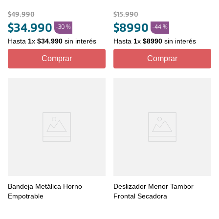
$
49
.
990
$
15
.
990
$
34
.
990
$
8990
-
30 %
-
44 %
Hasta
1
x
$
34
.
990
sin interés
Hasta
1
x
$
8990
sin interés
Comprar
Comprar
Bandeja Metálica Horno
Deslizador Menor Tambor
Empotrable
Frontal Secadora