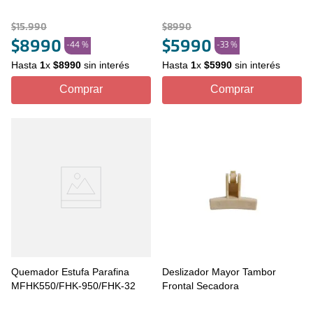
$
15
.
990
$
8990
$
8990
$
5990
-
44 %
-
33 %
Hasta
1
x
$
8990
sin interés
Hasta
1
x
$
5990
sin interés
Comprar
Comprar
Quemador Estufa Parafina
Deslizador Mayor Tambor
MFHK550/FHK-950/FHK-32
Frontal Secadora