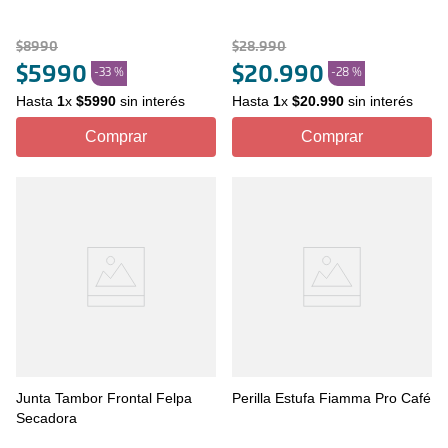
$
8990
$
28
.
990
$
5990
$
20
.
990
-
33 %
-
28 %
Hasta
1
x
$
5990
sin interés
Hasta
1
x
$
20
.
990
sin interés
Comprar
Comprar
Junta Tambor Frontal Felpa
Perilla Estufa Fiamma Pro Café
Secadora