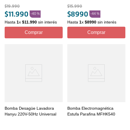
$
19
.
990
$
15
.
990
$
11
.
990
$
8990
-
40 %
-
44 %
Hasta
1
x
$
11
.
990
sin interés
Hasta
1
x
$
8990
sin interés
Comprar
Comprar
Bomba Desagüe Lavadora
Bomba Electromagnética
Hanyu 220V-50Hz Universal
Estufa Parafina MFHK540