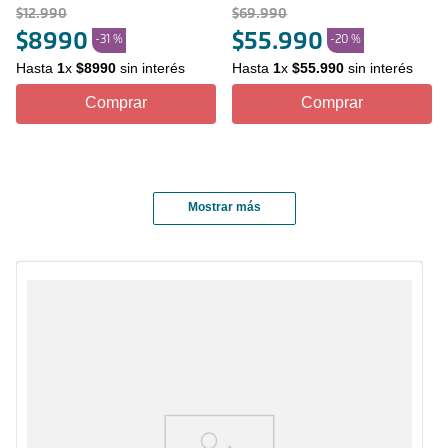
$
12
.
990
$
69
.
990
$
8990
$
55
.
990
-
31 %
-
20 %
Hasta
1
x
$
8990
sin interés
Hasta
1
x
$
55
.
990
sin interés
Comprar
Comprar
Mostrar más