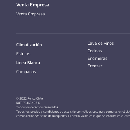
Venta Empresa
Venta Empresa
Cava de vinos
Climatización
Cocinas
Estufas
Encimeras
Línea Blanca
Freezer
Campanas
© 2022 Fensa Chile
RUT: 76.163.495-K.
Todos los derechos reservados.
Todos los precios y condiciones de este sitio son válidos sólo para compras en el sit
comunicación y/o sitios de búsquedas. El precio válido es el que se informa en el car