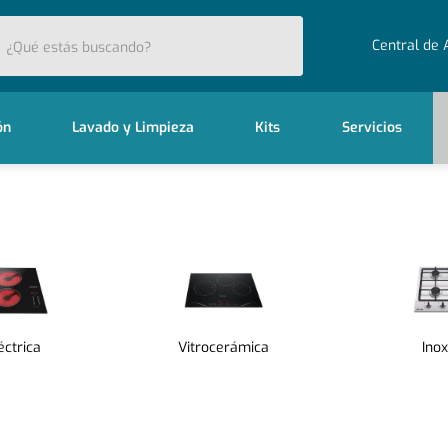
stás buscando?
Central de 
ón
Lavado y Limpieza
Kits
Servicios
éctrica
Vitrocerámica
Inox