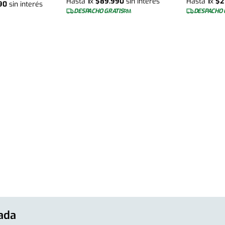
Hasta
1
x
$
89
.
990
sin interés
Hasta
1
x
$
2
90
sin interés
DESPACHO GRATIS
DESPACHO 
RM
cada