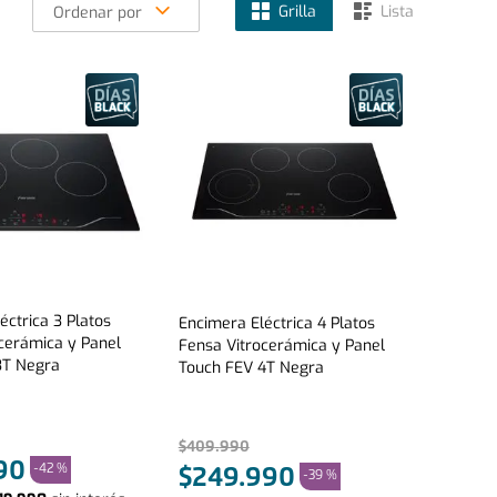
Grilla
Lista
Ordenar por
éctrica 3 Platos
Encimera Eléctrica 4 Platos
cerámica y Panel
Fensa Vitrocerámica y Panel
3T Negra
Touch FEV 4T Negra
$
409
.
990
90
-
42 %
$
249
.
990
-
39 %