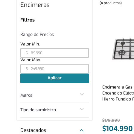
4
productos
Encimeras
Filtros
Rango de Precios
$
$
Aplicar
Encimera a Gas 
Encendido Eléctr
Marca
Hierro Fundido 
Fensa
Tipo de suministro
Gas
$
179
.
990
Eléctrico
$
104
.
990