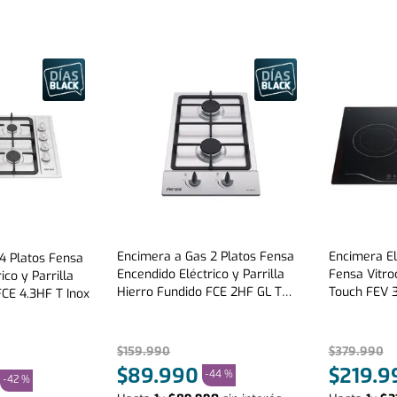
Encimera a Gas 2 Platos Fensa
Encimera El
4 Platos Fensa
Encendido Eléctrico y Parrilla
Fensa Vitro
ico y Parrilla
Hierro Fundido FCE 2HF GL T
Touch FEV 
FCE 4.3HF T Inox
Inox
$
159
.
990
$
379
.
990
$
89
.
990
$
219
.
9
-
44 %
-
42 %