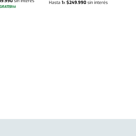
19
.
990
sin interés
Hasta
1
x
$
249
.
990
sin interés
GRATIS
RM