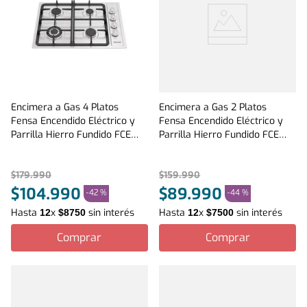
Encimera a Gas 4 Platos
Encimera a Gas 2 Platos
Fensa Encendido Eléctrico y
Fensa Encendido Eléctrico y
Parrilla Hierro Fundido FCE
Parrilla Hierro Fundido FCE
4.3HF T Inox
2HF GL T Inox
$
179
.
990
$
159
.
990
$
104
.
990
$
89
.
990
-
42 %
-
44 %
Hasta
x
sin interés
Hasta
x
sin interés
12
$
8750
12
$
7500
Comprar
Comprar