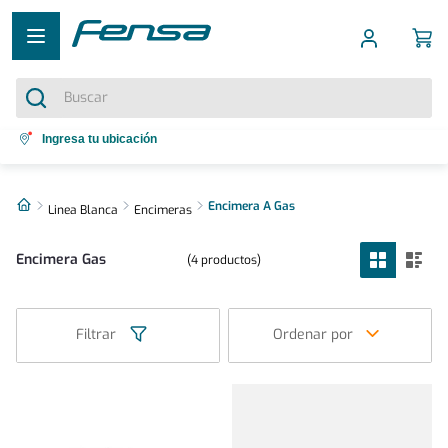
Buscar
Términos más buscados
Ingresa tu ubicación
1
.
cocina 5 platos
2
.
Encimera A Gas
cocina 4 platos
Linea Blanca
Encimeras
3
.
bottom freezer
Encimera Gas
4
productos
4
.
refrigerador no frost
5
.
secadora
Filtrar
Ordenar por