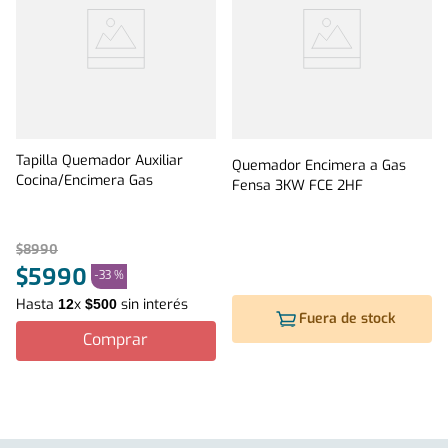
Tapilla Quemador Auxiliar
Quemador Encimera a Gas
Cocina/Encimera Gas
Fensa 3KW FCE 2HF
$
8990
$
5990
-
33 %
Hasta
x
sin interés
12
$
500
Fuera de stock
Comprar