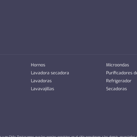
Hornos
Microondas
Lavadora secadora
Purificadores 
Lavadoras
Refrigerador
Lavavajillas
Secadoras
io y en Chile. Destacamos que los precios previstos en el sitio prevalecen a los demás anunciados