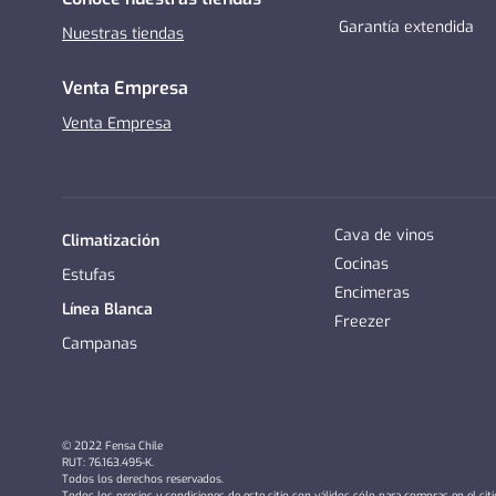
Garantía extendida
Nuestras tiendas
Venta Empresa
Venta Empresa
Cava de vinos
Climatización
Cocinas
Estufas
Encimeras
Línea Blanca
Freezer
Campanas
© 2022 Fensa Chile
RUT: 76.163.495-K.
Todos los derechos reservados.
Todos los precios y condiciones de este sitio son válidos sólo para compras en el sit