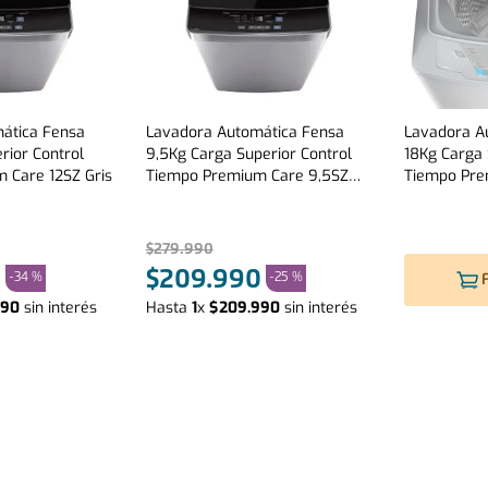
ática Fensa
Lavadora Automática Fensa
Lavadora A
rior Control
9,5Kg Carga Superior Control
18Kg Carga 
 Care 12SZ Gris
Tiempo Premium Care 9,5SZ
Tiempo Pre
Gris
Gris
$
279
.
990
0
$
209
.
990
-
34 %
-
25 %
90
sin interés
Hasta
1
x
$
209
.
990
sin interés