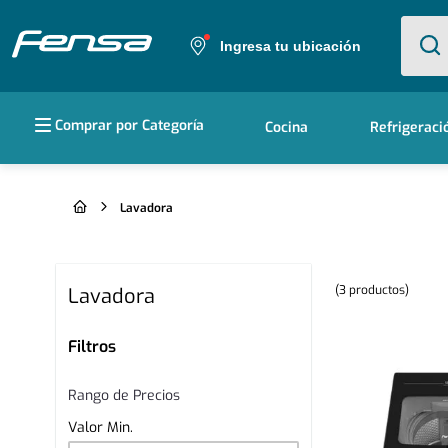
¿Qué e
Ingresa tu ubicación
Términos más buscados
Comprar por Categoría
Cocina
Refrigeraci
1
.
cocina 5 platos
2
.
cocina 4 platos
Lavadora
3
.
bottom freezer
4
.
refrigerador no frost
3
productos
Lavadora
5
.
secadora
Filtros
Rango de Precios