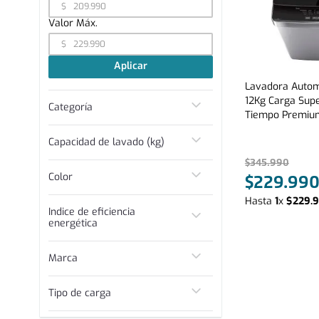
$
$
Aplicar
Lavadora Autom
12Kg Carga Supe
Categoría
Tiempo Premium
Lavadoras
Capacidad de lavado (kg)
$
345
.
990
9,5 kg
Color
$
229
.
99
12 kg
18 kg
Hasta
1
x
$
229
.
9
Silver
Indice de eficiencia
energética
A
Marca
B
Fensa
Tipo de carga
Superior