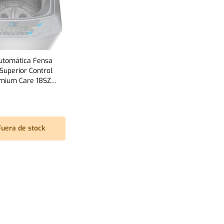
utomática Fensa
Superior Control
mium Care 18SZ
Fuera de stock