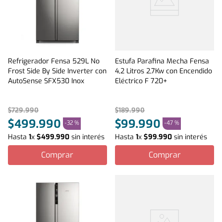
Refrigerador Fensa 529L No
Estufa Parafina Mecha Fensa
Frost Side By Side Inverter con
4,2 Litros 2,7Kw con Encendido
AutoSense SFX530 Inox
Eléctrico F 720+
$
729
.
990
$
189
.
990
$
499
.
990
$
99
.
990
-
32 %
-
47 %
Hasta
1
x
$
499
.
990
sin interés
Hasta
1
x
$
99
.
990
sin interés
Comprar
Comprar