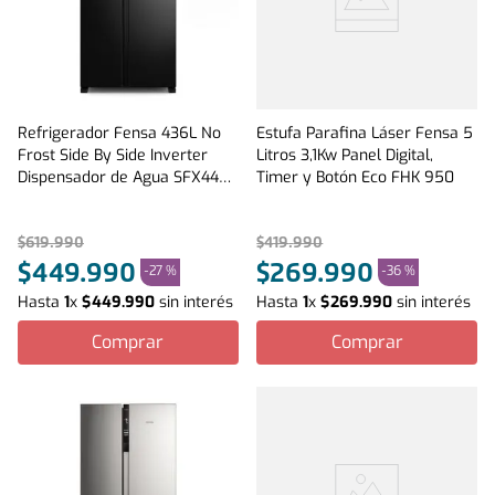
Refrigerador Fensa 436L No
Estufa Parafina Láser Fensa 5
Frost Side By Side Inverter
Litros 3,1Kw Panel Digital,
Dispensador de Agua SFX440B
Timer y Botón Eco FHK 950
Negro
$
619
.
990
$
419
.
990
$
449
.
990
$
269
.
990
-
27 %
-
36 %
Hasta
1
x
$
449
.
990
sin interés
Hasta
1
x
$
269
.
990
sin interés
Comprar
Comprar