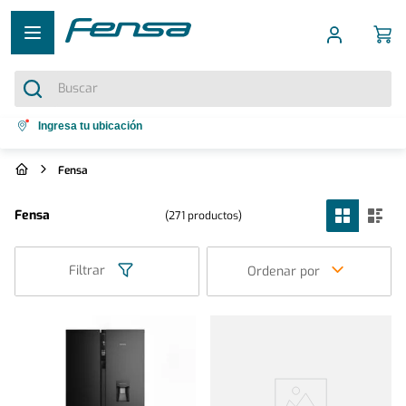
Buscar
Términos más buscados
Ingresa tu ubicación
1
.
cocina 5 platos
Fensa
2
.
cocina 4 platos
Fensa
271
productos
3
.
bottom freezer
4
.
refrigerador no frost
Filtrar
Ordenar por
5
.
secadora