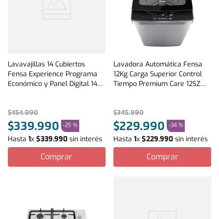
Lavavajillas 14 Cubiertos
Lavadora Automática Fensa
Fensa Experience Programa
12Kg Carga Superior Control
Económico y Panel Digital 14SZ
Tiempo Premium Care 12SZ
Inox
Gris
$
454
.
990
$
345
.
990
$
339
.
990
$
229
.
990
-
25 %
-
34 %
Hasta
1
x
$
339
.
990
sin interés
Hasta
1
x
$
229
.
990
sin interés
Comprar
Comprar