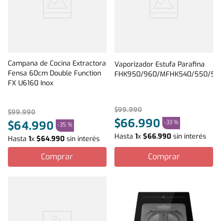
Campana de Cocina Extractora
Vaporizador Estufa Parafina
Fensa 60cm Double Function
FHK950/960/MFHK540/550/56
FX U6160 Inox
$
99
.
990
$
99
.
990
$
66
.
990
-
33 %
$
64
.
990
-
35 %
Hasta
1
x
$
66
.
990
sin interés
Hasta
1
x
$
64
.
990
sin interés
Comprar
Comprar