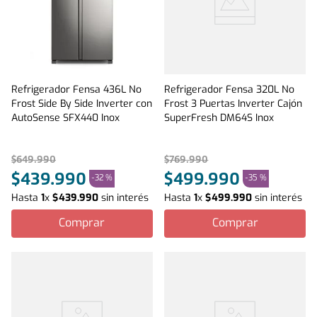
Refrigerador Fensa 436L No
Refrigerador Fensa 320L No
Frost Side By Side Inverter con
Frost 3 Puertas Inverter Cajón
AutoSense SFX440 Inox
SuperFresh DM64S Inox
$
649
.
990
$
769
.
990
$
439
.
990
$
499
.
990
-
32 %
-
35 %
Hasta
1
x
$
439
.
990
sin interés
Hasta
1
x
$
499
.
990
sin interés
Comprar
Comprar