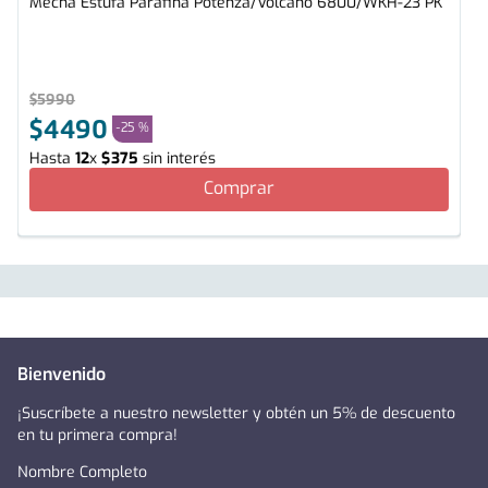
Mecha Estufa Parafina Potenza/Volcano 6800/WKH-23 PK
$
5990
$
4490
-
25 %
Hasta
12
x
$
375
sin interés
Comprar
Bienvenido
¡Suscríbete a nuestro newsletter y obtén un 5% de descuento
en tu primera compra!
Nombre Completo