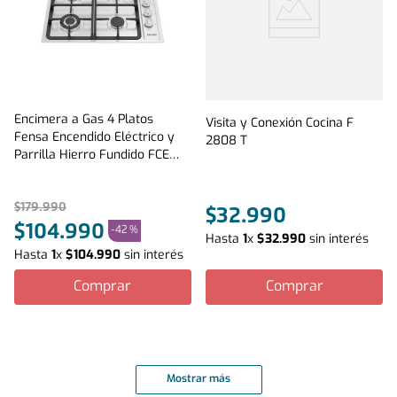
Encimera a Gas 4 Platos
Visita y Conexión Cocina F
Fensa Encendido Eléctrico y
2808 T
Parrilla Hierro Fundido FCE
4.3HF T Inox
$
179
.
990
$
32
.
990
$
104
.
990
-
42 %
Hasta
1
x
$
32
.
990
sin interés
Hasta
1
x
$
104
.
990
sin interés
Comprar
Comprar
Mostrar más