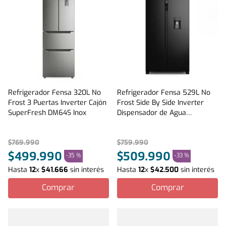
Refrigerador Fensa 320L No
Refrigerador Fensa 529L No
Frost 3 Puertas Inverter Cajón
Frost Side By Side Inverter
SuperFresh DM64S Inox
Dispensador de Agua
SFX530B Negro
$
769
.
990
$
759
.
990
$
499
.
990
$
509
.
990
-
35 %
-
33 %
Hasta
12
x
$
41
.
666
sin interés
Hasta
12
x
$
42
.
500
sin interés
Comprar
Comprar