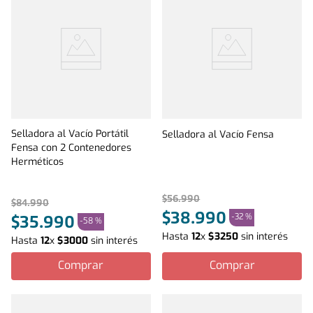
Selladora al Vacío Portátil
Selladora al Vacío Fensa
Fensa con 2 Contenedores
Herméticos
$
56
.
990
$
84
.
990
$
38
.
990
-
32 %
$
35
.
990
-
58 %
Hasta
12
x
$
3250
sin interés
Hasta
12
x
$
3000
sin interés
Comprar
Comprar