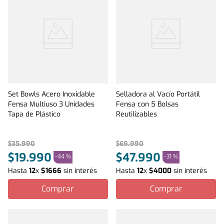
Set Bowls Acero Inoxidable
Selladora al Vacío Portátil
Fensa Multiuso 3 Unidades
Fensa con 5 Bolsas
Tapa de Plástico
Reutilizables
$
35
.
990
$
69
.
990
$
19
.
990
$
47
.
990
-
44 %
-
31 %
Hasta
12
x
$
1666
sin interés
Hasta
12
x
$
4000
sin interés
Comprar
Comprar