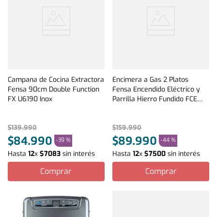
Campana de Cocina Extractora
Encimera a Gas 2 Platos
Fensa 90cm Double Function
Fensa Encendido Eléctrico y
FX U6190 Inox
Parrilla Hierro Fundido FCE
2HF GL T Inox
$
139
.
990
$
159
.
990
$
84
.
990
$
89
.
990
-
39 %
-
44 %
Hasta
12
x
$
7083
sin interés
Hasta
12
x
$
7500
sin interés
Comprar
Comprar