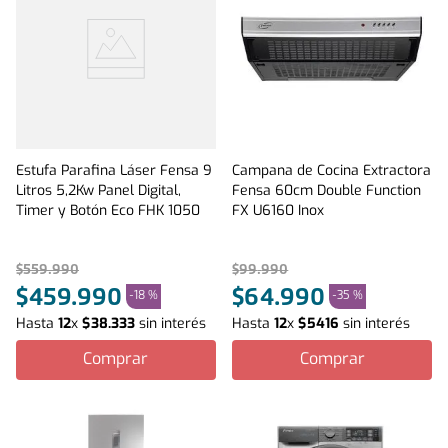
Estufa Parafina Láser Fensa 9
Campana de Cocina Extractora
Litros 5,2Kw Panel Digital,
Fensa 60cm Double Function
Timer y Botón Eco FHK 1050
FX U6160 Inox
$
559
.
990
$
99
.
990
$
459
.
990
$
64
.
990
-
18 %
-
35 %
Hasta
12
x
$
38
.
333
sin interés
Hasta
12
x
$
5416
sin interés
Comprar
Comprar