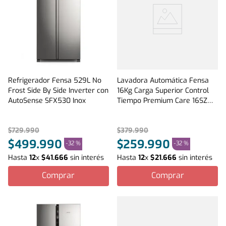
Refrigerador Fensa 529L No
Lavadora Automática Fensa
Frost Side By Side Inverter con
16Kg Carga Superior Control
AutoSense SFX530 Inox
Tiempo Premium Care 16SZ
Gris
$
729
.
990
$
379
.
990
$
499
.
990
$
259
.
990
-
32 %
-
32 %
Hasta
12
x
$
41
.
666
sin interés
Hasta
12
x
$
21
.
666
sin interés
Comprar
Comprar