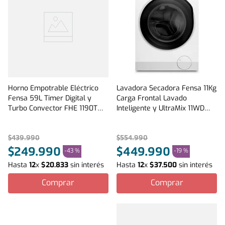
Horno Empotrable Eléctrico
Lavadora Secadora Fensa 11Kg
Fensa 59L Timer Digital y
Carga Frontal Lavado
Turbo Convector FHE 1190T
Inteligente y UltraMix 11WD
Negro
Blanca
$
439
.
990
$
554
.
990
$
249
.
990
$
449
.
990
-
43 %
-
19 %
Hasta
12
x
$
20
.
833
sin interés
Hasta
12
x
$
37
.
500
sin interés
Comprar
Comprar