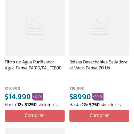
Filtro de Agua Purificador
Bolsas Desechables Selladora
Agua Fensa PA31G/PAUFCB30
al Vacío Fensa 20 Un
$
19
.
990
$
15
.
990
$
14
.
990
$
8990
-
25 %
-
44 %
Hasta
12
x
$
1250
sin interés
Hasta
12
x
$
750
sin interés
Comprar
Comprar