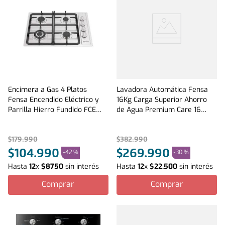
Encimera a Gas 4 Platos
Lavadora Automática Fensa
Fensa Encendido Eléctrico y
16Kg Carga Superior Ahorro
Parrilla Hierro Fundido FCE
de Agua Premium Care 16
4.3HF T Inox
Onix
$
179
.
990
$
382
.
990
$
104
.
990
$
269
.
990
-
42 %
-
30 %
Hasta
12
x
$
8750
sin interés
Hasta
12
x
$
22
.
500
sin interés
Comprar
Comprar