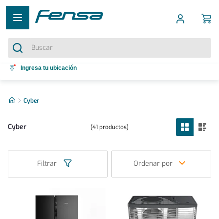
Buscar
Términos más buscados
Ingresa tu ubicación
1
.
cocina 5 platos
2
Cyber
.
cocina 4 platos
3
.
bottom freezer
Cyber
41
productos
4
.
refrigerador no frost
5
.
secadora
Filtrar
Ordenar por