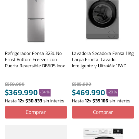
Refrigerador Fensa 323L No
Lavadora Secadora Fensa 11Kg
Frost Bottom Freezer con
Carga Frontal Lavado
Puerta Reversible DB60S Inox
Inteligente y UltraMix 11WD
Gris
$
559
.
990
$
585
.
990
$
369
.
990
$
469
.
990
-
34 %
-
20 %
Hasta
12
x
$
30
.
833
sin interés
Hasta
12
x
$
39
.
166
sin interés
Comprar
Comprar