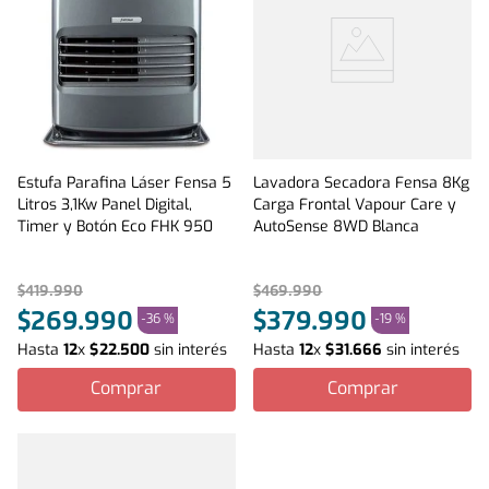
Estufa Parafina Láser Fensa 5
Lavadora Secadora Fensa 8Kg
Litros 3,1Kw Panel Digital,
Carga Frontal Vapour Care y
Timer y Botón Eco FHK 950
AutoSense 8WD Blanca
$
419
.
990
$
469
.
990
$
269
.
990
$
379
.
990
-
36 %
-
19 %
Hasta
12
x
$
22
.
500
sin interés
Hasta
12
x
$
31
.
666
sin interés
Comprar
Comprar