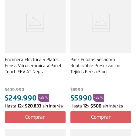
Encimera Eléctrica 4 Platos
Pack Pelotas Secadora
Fensa Vitrocerámica y Panel
Reutilizable Preservación
Touch FEV 4T Negra
Tejidos Fensa 3 un
$
409
.
990
$
8990
$
249
.
990
$
5990
-
39 %
-
33 %
Hasta
12
x
$
20
.
833
sin interés
Hasta
12
x
$
500
sin interés
Comprar
Comprar