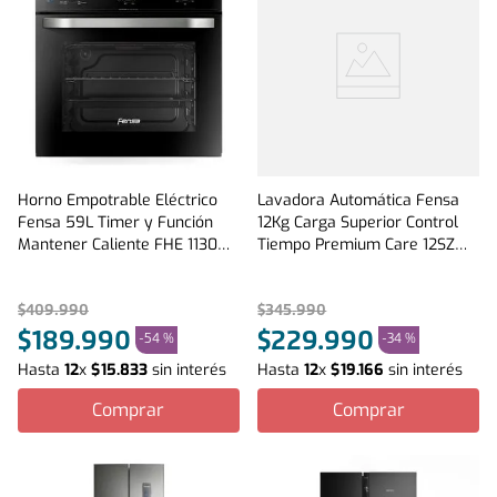
Horno Empotrable Eléctrico
Lavadora Automática Fensa
Fensa 59L Timer y Función
12Kg Carga Superior Control
Mantener Caliente FHE 1130M
Tiempo Premium Care 12SZ
Negro
Gris
$
409
.
990
$
345
.
990
$
189
.
990
$
229
.
990
-
54 %
-
34 %
Hasta
12
x
$
15
.
833
sin interés
Hasta
12
x
$
19
.
166
sin interés
Comprar
Comprar