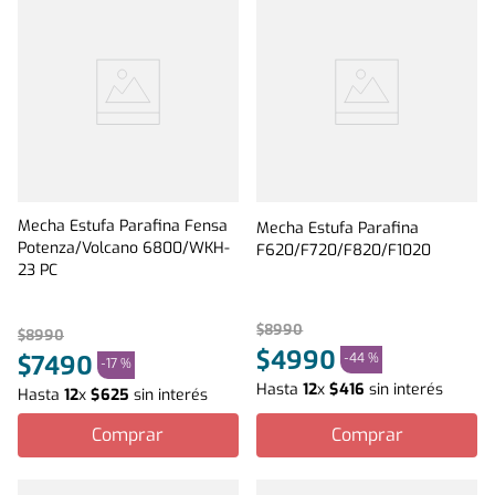
Mecha Estufa Parafina Fensa
Mecha Estufa Parafina
Potenza/Volcano 6800/WKH-
F620/F720/F820/F1020
23 PC
$
8990
$
8990
$
4990
-
44 %
$
7490
-
17 %
Hasta
12
x
$
416
sin interés
Hasta
12
x
$
625
sin interés
Comprar
Comprar