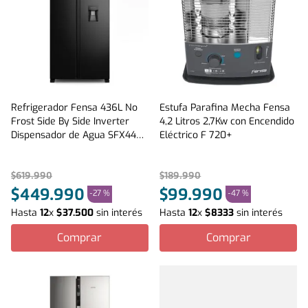
Refrigerador Fensa 436L No
Estufa Parafina Mecha Fensa
Frost Side By Side Inverter
4,2 Litros 2,7Kw con Encendido
Dispensador de Agua SFX440B
Eléctrico F 720+
Negro
$
619
.
990
$
189
.
990
$
449
.
990
$
99
.
990
-
27 %
-
47 %
Hasta
12
x
$
37
.
500
sin interés
Hasta
12
x
$
8333
sin interés
Comprar
Comprar