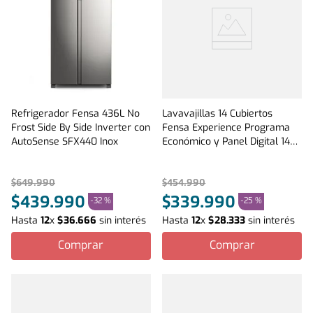
Refrigerador Fensa 436L No
Lavavajillas 14 Cubiertos
Frost Side By Side Inverter con
Fensa Experience Programa
AutoSense SFX440 Inox
Económico y Panel Digital 14SZ
Inox
$
649
.
990
$
454
.
990
$
439
.
990
$
339
.
990
-
32 %
-
25 %
Hasta
12
x
$
36
.
666
sin interés
Hasta
12
x
$
28
.
333
sin interés
Comprar
Comprar