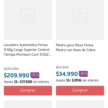
Lavadora Automática Fensa
Piedra para Pizza Fensa
9,5Kg Carga Superior Control
Piedra con Asas de Cobre
Tiempo Premium Care 9,5SZ
Gris
$
54
.
990
$
279
.
990
$
34
.
990
-
36 %
$
209
.
990
-
25 %
Hasta
12
x
$
2916
sin interés
Hasta
12
x
$
17
.
500
sin interés
Comprar
Comprar