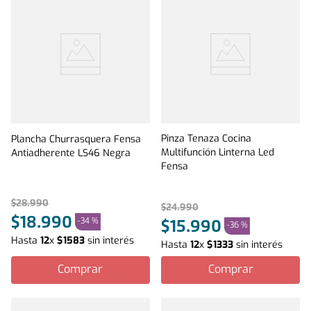
Pinza Tenaza Cocina
Plancha Churrasquera Fensa
Multifunción Linterna Led
Antiadherente LS46 Negra
Fensa
$
28
.
990
$
24
.
990
$
18
.
990
-
34 %
$
15
.
990
-
36 %
Hasta
12
x
$
1583
sin interés
Hasta
12
x
$
1333
sin interés
Comprar
Comprar