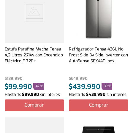
Estufa Parafina Mecha Fensa
Refrigerador Fensa 436L No
4,2 Litros 2,7Kw con Encendido
Frost Side By Side Inverter con
Eléctrico F 720+
AutoSense SFX440 Inox
$
189
.
990
$
649
.
990
$
99
.
990
$
439
.
990
-
47 %
-
32 %
Hasta
1
x
$
99
.
990
sin interés
Hasta
1
x
$
439
.
990
sin interés
Comprar
Comprar