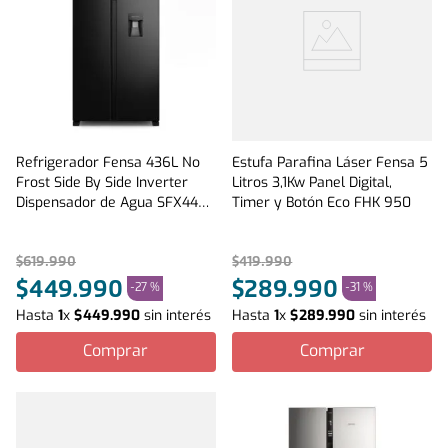
Refrigerador Fensa 436L No
Estufa Parafina Láser Fensa 5
Frost Side By Side Inverter
Litros 3,1Kw Panel Digital,
Dispensador de Agua SFX440B
Timer y Botón Eco FHK 950
Negro
$
619
.
990
$
419
.
990
$
449
.
990
$
289
.
990
-
27 %
-
31 %
Hasta
1
x
$
449
.
990
sin interés
Hasta
1
x
$
289
.
990
sin interés
Comprar
Comprar