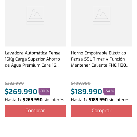
Lavadora Automática Fensa
Horno Empotrable Eléctrico
16Kg Carga Superior Ahorro
Fensa 59L Timer y Función
de Agua Premium Care 16
Mantener Caliente FHE 1130M
Onix
Negro
$
382
.
990
$
409
.
990
$
269
.
990
$
189
.
990
-
30 %
-
54 %
Hasta
1
x
$
269
.
990
sin interés
Hasta
1
x
$
189
.
990
sin interés
Comprar
Comprar