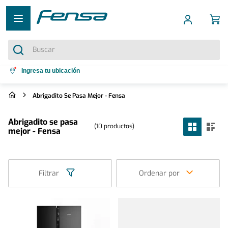
Buscar
Términos más buscados
Ingresa tu ubicación
1
.
cocina 5 platos
Abrigadito Se Pasa Mejor - Fensa
2
.
cocina 4 platos
Abrigadito se pasa
3
.
bottom freezer
10
productos
mejor - Fensa
4
.
refrigerador no frost
5
.
secadora
Filtrar
Ordenar por