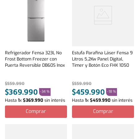
Refrigerador Fensa 323L No
Estufa Parafina Láser Fensa 9
Frost Bottom Freezer con
Litros 5,2Kw Panel Digital,
Puerta Reversible DB60S Inox
Timer y Botón Eco FHK 1050
$
559
.
990
$
559
.
990
$
369
.
990
$
459
.
990
-
34 %
-
18 %
Hasta
1
x
$
369
.
990
sin interés
Hasta
1
x
$
459
.
990
sin interés
Comprar
Comprar