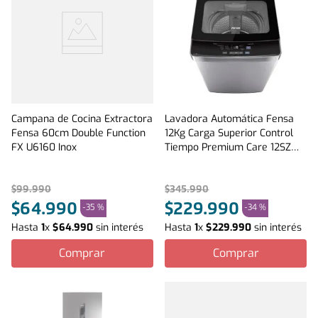
Campana de Cocina Extractora
Lavadora Automática Fensa
Fensa 60cm Double Function
12Kg Carga Superior Control
FX U6160 Inox
Tiempo Premium Care 12SZ
Gris
$
99
.
990
$
345
.
990
$
64
.
990
$
229
.
990
-
35 %
-
34 %
Hasta
1
x
$
64
.
990
sin interés
Hasta
1
x
$
229
.
990
sin interés
Comprar
Comprar