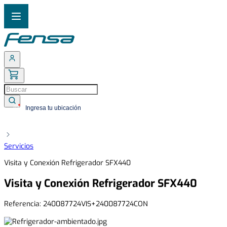
Buscar
Ingresa tu ubicación
TÉRMINOS MÁS BUSCADOS
1
.
cocina 5 platos
Servicios
2
.
cocina 4 platos
Visita y Conexión Refrigerador SFX440
3
.
bottom freezer
Visita y Conexión Refrigerador SFX440
4
.
refrigerador no frost
5
.
secadora
Referencia
:
240087724VIS+240087724CON