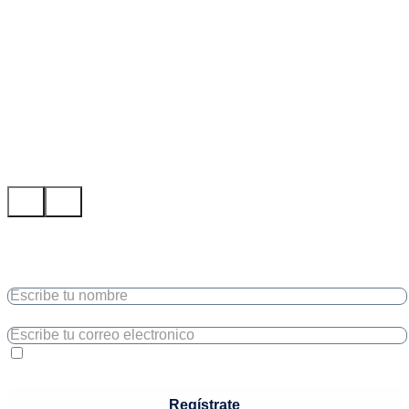
Bienvenido
¡Suscríbete a nuestro newsletter y obtén
un 5% de descuento en tu primera compra!
Nombre Completo
Correo electronico
Acepto los
Términos y Condiciones
Regístrate