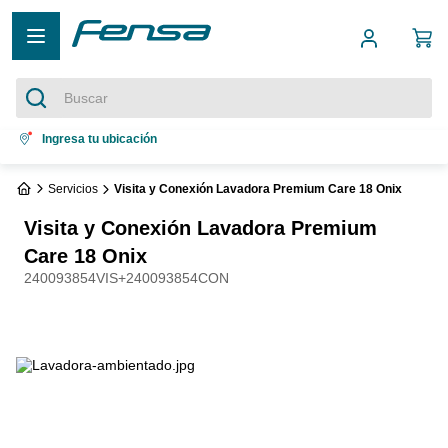
Buscar
Términos más buscados
Ingresa tu ubicación
1
.
cocina 5 platos
Servicios
Visita y Conexión Lavadora Premium Care 18 Onix
2
.
cocina 4 platos
Visita y Conexión Lavadora Premium
3
.
bottom freezer
Care 18 Onix
240093854VIS+240093854CON
4
.
refrigerador no frost
5
.
secadora