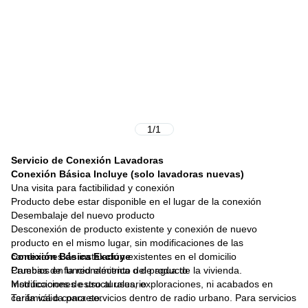
1
/
1
Servicio de Conexión Lavadoras
Conexión Básica Incluye (solo lavadoras nuevas)
Una visita para factibilidad y conexión
Producto debe estar disponible en el lugar de la conexión
Desembalaje del nuevo producto
Desconexión de producto existente y conexión de nuevo
producto en el mismo lugar, sin modificaciones de las
condiciones de instalación existentes en el domicilio
Conexión Básica Excluye
Pruebas de funcionamiento del producto
Cambios en la red eléctrica o de agua de la vivienda.
Instrucciones de uso al usuario
Modificaciones estructurales, exploraciones, ni acabados en
Tarifa válida para servicios dentro de radio urbano. Para servicios
cerámica o concreto.