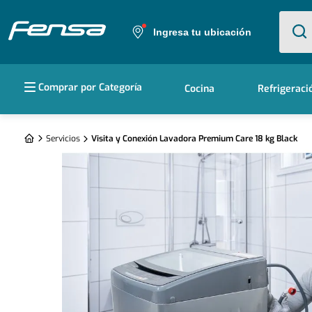
¿Qué e
Ingresa tu ubicación
Términos más buscados
Comprar por Categoría
Cocina
Refrigeraci
1
.
cocina 5 platos
2
.
cocina 4 platos
Servicios
Visita y Conexión Lavadora Premium Care 18 kg Black
3
.
bottom freezer
4
.
refrigerador no frost
5
.
secadora