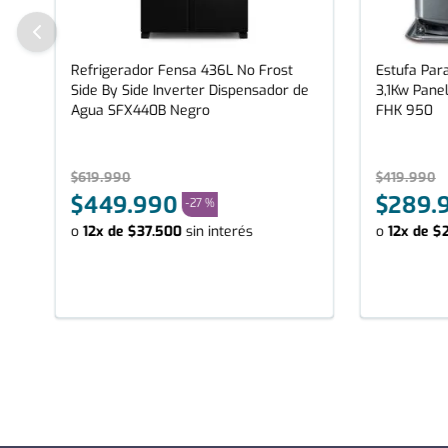
Refrigerador Fensa 436L No Frost
Estufa Para
Side By Side Inverter Dispensador de
3,1Kw Panel
Agua SFX440B Negro
FHK 950
$
619
.
990
$
419
.
990
$
449
.
990
$
289
.
-
27 %
o
12
x de
$
37
.
500
sin interés
o
12
x de
$