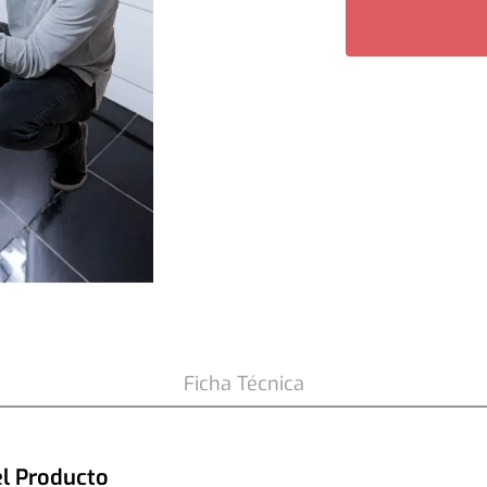
are 18 kg Black
Ficha Técnica
el Producto