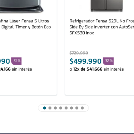
fina Láser Fensa 5 Litros
Refrigerador Fensa 529L No Fro
 Digital, Timer y Botón Eco
Side By Side Inverter con AutoSe
SFX530 Inox
$
729
.
990
990
$
499
.
990
-
31 %
-
32 %
24
.
166
sin interés
o
12
x de
$
41
.
666
sin interés