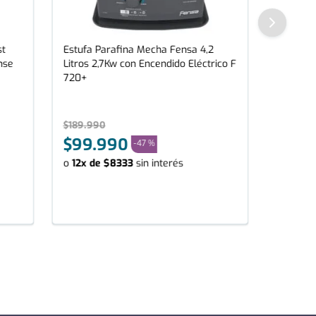
st
Estufa Parafina Mecha Fensa 4,2
nse
Litros 2,7Kw con Encendido Eléctrico F
720+
$
189
.
990
$
99
.
990
-
47 %
o
12
x de
$
8333
sin interés