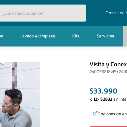
stás buscando?
Central de 
ón
Lavado y Limpieza
Kits
Servicios
Visita y Cone
240093818VIS+240
$
33
.
990
o
12
x
$
2833
sin inte
Opciones de ent