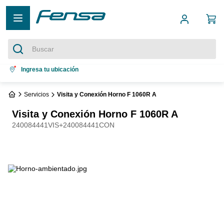
Buscar
Términos más buscados
Ingresa tu ubicación
1
.
cocina 5 platos
Servicios
Visita y Conexión Horno F 1060R A
2
.
cocina 4 platos
Visita y Conexión Horno F 1060R A
3
.
refrigerador no frost
240084441VIS+240084441CON
4
.
bottom freezer
5
.
secadora