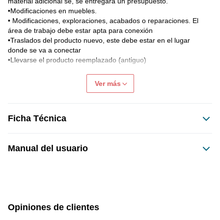
material adicional se, se entregará un presupuesto.

•Modificaciones en muebles.

• Modificaciones, exploraciones, acabados o reparaciones. El 
área de trabajo debe estar apta para conexión

•Traslados del producto nuevo, este debe estar en el lugar 
donde se va a conectar

•Llevarse el producto reemplazado (antiguo)

Si por algún motivo cliente desiste de la conexión, solo se 
Ver más
reembolsa el trabajo no realizado, es decir, conexión. Valor de la 
visita no es reembolsable.

Ficha Técnica
Garantía Conexión será de 30 días corridos, se excluyen de 
la garantía daños al producto, mal uso, intervención, uso 
distinto al definido por el fabricante.
Manual del usuario
Opiniones de clientes
Manual de Usuario