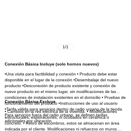
1
/
1
Conexión Básica Incluye (solo hornos nuevos)
•Una visita para factibilidad y conexión • Producto debe estar
disponible en el lugar de la conexión •Desembalaje del nuevo
producto •Desconexión de producto existente y conexión de
nuevo producto en el mismo lugar, sin modificaciones de las
condiciones de instalación existentes en el domicilio • Pruebas de
Conexión Básica Excluye
funcionamiento del producto •Instrucciones de uso al usuario
•Tarifa válida para servicios dentro de radio uroano de la tienda.
• Cambios en la red eléctrica de la vivienda. • Modificaciones
Para servicios fuera del radio urbano, se definen tarifas
estructurales, exploraciones, ni ocobados en cerámica o
adicionales por ubicación.
concreto. • Retiro de escombros, estos se almacenan en área
indicada por el cliente. Modificaciones ni refuerzos on muros.