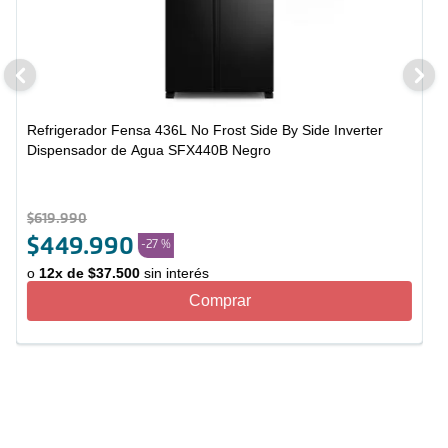
Refrigerador Fensa 436L No Frost Side By Side Inverter
Dispensador de Agua SFX440B Negro
$
619
.
990
$
449
.
990
-
27 %
o
12
x de
$
37
.
500
sin interés
Comprar