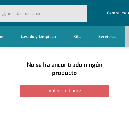
stás buscando?
Central de 
ón
Lavado y Limpieza
Kits
Servicios
No se ha encontrado ningún
producto
Volver al home