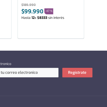
$
189
.
990
$
99
.
990
-
47 %
Hasta
12
x
$
8333
sin interés
ctronico
Regístrate