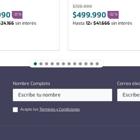
$
729
.
990
990
$
499
.
990
-
31 %
-
32 %
$
24
.
166
sin interés
Hasta
12
x
$
41
.
666
sin interés
Nombre Completo
Correo ele
Acepto los
Términos y Condiciones