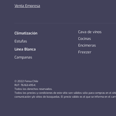
Venta Empresa
Cava de vinos
Climatización
Cocinas
Estufas
Encimeras
Línea Blanca
Freezer
Campanas
© 2022 Fensa Chile
RUT: 76.163.495-K.
Todos los derechos reservados.
Todos los precios y condiciones de este sitio son válidos sólo para compras en el sit
comunicación y/o sitios de búsquedas. El precio válido es el que se informa en el car