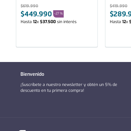
$
619
.
990
$
419
.
990
$
449
.
990
$
289
.
-
27 %
Hasta
12
x
$
37
.
500
sin interés
Hasta
12
x
Bienvenido
¡Suscríbete a nuestro newsletter y obtén un 5% de
descuento en tu primera compra!