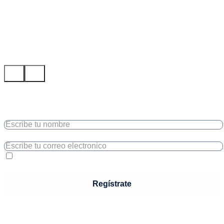
Bienvenido
¡Suscríbete a nuestro newsletter y obtén un 5% de
descuento en tu primera compra!
Nombre Completo
Correo electronico
Acepto los
Términos y Condiciones
Regístrate
Acepto los
Términos y Condiciones y los Política de Privacidad
.