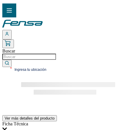
Buscar
Ingresa tu ubicación
TÉRMINOS MÁS BUSCADOS
1
.
cocina 5 platos
2
.
cocina 4 platos
3
.
bottom freezer
4
.
refrigerador no frost
Ver más detalles del producto
5
.
secadora
Ficha Técnica