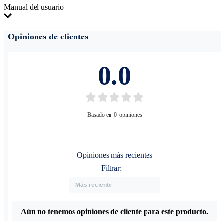
Manual del usuario
Ficha Técnica
Material de apoyo
Opiniones de clientes
Este producto no tiene manual registrado
0.0
Basado en
0
opiniones
Opiniones más recientes
Filtrar:
Aún no tenemos opiniones de cliente para este producto.