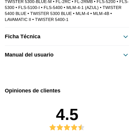
TWISTER 5300-BLUE-M • FL-2RC • FL-2RMB • FLS-5200 • FLS-
5300 • FLS-5100-I • FLS-5400 • MLM-4-1 (AZUL) • TWISTER 
5400 BLUE • TWISTER 5300 BLUE • MLM-4 • MLM-4B • 
LAVAMATIC II • TWISTER 5400-1
Ficha Técnica
Dimensiones del producto:
Manual del usuario
sin caja
con caja
Este producto no tiene manual registrado
60
60
Alto
Ancho
Opiniones de clientes
60
-
Profundidad
Peso
4.5