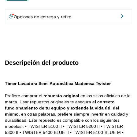
5300 • FLS-5100-I • FLS-5400 • MLM-4-1 (AZUL) • TWISTER
5400 BLUE • TWISTER 5300 BLUE • MLM-4 • MLM-4B •
LAVAMATIC II • TWISTER 5400-1
Opciones de entrega y retiro
Descripción del producto
Timer Lavadora Semi Automática Mademsa Twister 
Prefiere comprar el 
repuesto original
 en los sitios oficiales de la 
marca. Usar repuestos originales te asegura 
el correcto 
funcionamiento de tu equipo y extiende la vida útil del 
mismo
, en otras palabras, prefiere siempre invertir en calidad y 
durabilidad. Este repuesto es compatible con los siguientes 
modelos : • TWISTER 5100 II • TWISTER 5200 II • TWISTER 
5300 II • TWISTER 5400 BLUE-II • TWISTER 5100-BLUE-M • 