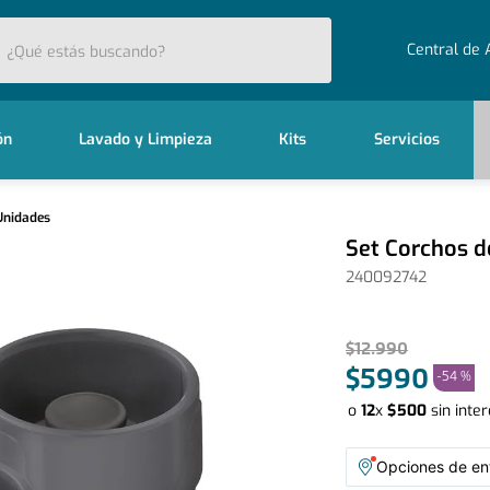
stás buscando?
Central de 
ón
Lavado y Limpieza
Kits
Servicios
 Unidades
Set Corchos d
240092742
$
12
.
990
$
5990
-
54 %
o
12
x
$
500
sin inte
Opciones de ent