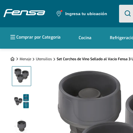
¿Qué e
Ingresa tu ubicación
Términos más buscados
Comprar por Categoría
Cocina
Refrigeraci
1
.
cocina 5 platos
2
.
cocina 4 platos
Menaje
Utensílios
Set Corchos de Vino Sellado al Vacío Fensa 3
3
.
bottom freezer
4
.
refrigerador no frost
5
.
secadora