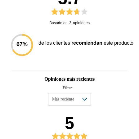
facilitan la organización en tu cocina, estos envases cuentan con un cierre 
hermético de anillo de silicona, de fácil apertura, que permite un sellado 
perfecto para preservar los alimentos y nutrientes por más tiempo. 
Basado en
3
opiniones
Están diseñados en material apto y probado para almacenar alimentos, 
además que su plástico está libre de BPA para asegurar la salud de tu 
familia, en especial de los más pequeños. Organiza tus comidas con estos 
de los clientes
recomiendan
este producto
67
%
prácticos envases. 
Opiniones más recientes
Filtrar:
5