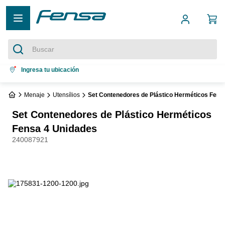
Buscar
Términos más buscados
Ingresa tu ubicación
1
.
cocina 5 platos
Menaje
Utensílios
Set Contenedores de Plástico Herméticos Fens
2
.
cocina 4 platos
Set Contenedores de Plástico Herméticos
3
.
refrigerador no frost
Fensa 4 Unidades
240087921
4
.
bottom freezer
5
.
secadora