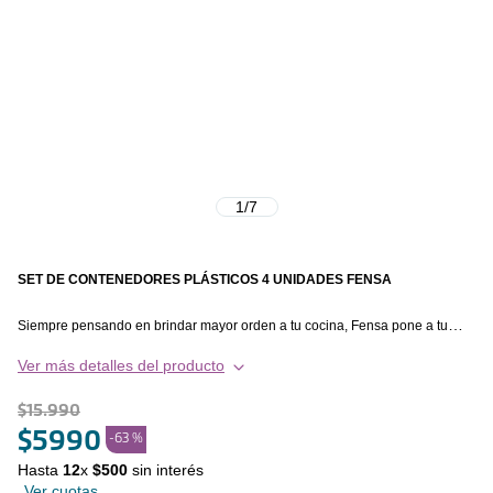
1
/
7
SET DE CONTENEDORES PLÁSTICOS 4 UNIDADES FENSA
Siempre pensando en brindar mayor orden a tu cocina, Fensa pone a tu
disposición una nueva línea de productos que permiten acompañar tu día a
Ver más detalles del producto
día y ofrecerte una mejor experiencia. Organiza y almacena tus alimentos y
preparaciones de forma eficiente con este set de contenedores plásticos de
$
15
.
990
Fensa, diseñados para organizar comidas o preparaciones de forma fácil,
$
5990
-
63 %
optimizando el espacio y conservando tus preparaciones.
Hasta
12
x
$
500
sin interés
Su variedad de formatos inteligentes con tamaños funcionales y apilables
Ver cuotas