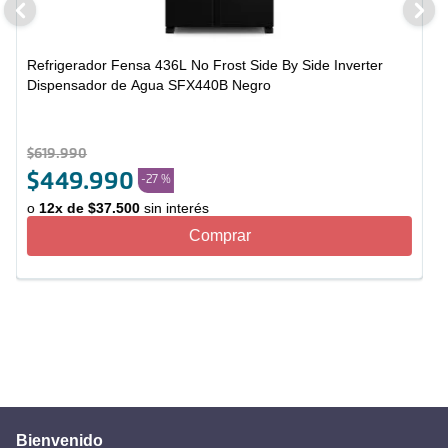
Refrigerador Fensa 436L No Frost Side By Side Inverter
Dispensador de Agua SFX440B Negro
$
619
.
990
$
449
.
990
-
27 %
o
12
x de
$
37
.
500
sin interés
Comprar
Bienvenido