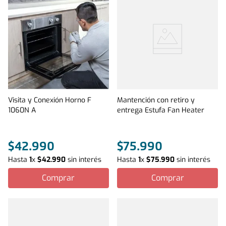
Visita y Conexión Horno F
Mantención con retiro y
1060N A
entrega Estufa Fan Heater
$
42
.
990
$
75
.
990
Hasta
1
x
$
42
.
990
sin interés
Hasta
1
x
$
75
.
990
sin interés
Comprar
Comprar