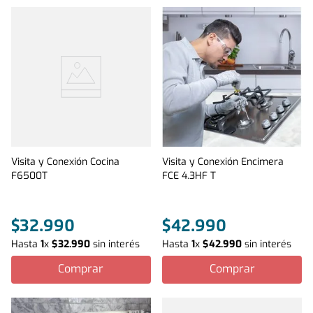
Visita y Conexión Cocina
Visita y Conexión Encimera
F6500T
FCE 4.3HF T
$
32
.
990
$
42
.
990
Hasta
1
x
$
32
.
990
sin interés
Hasta
1
x
$
42
.
990
sin interés
Comprar
Comprar