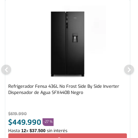
Refrigerador Fensa 436L No Frost Side By Side Inverter
Dispensador de Agua SFX440B Negro
$
619
.
990
$
449
.
990
-
27 %
Hasta
x
sin interés
12
$
37
.
500