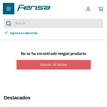
Buscar
Términos más buscados
Ingresa tu ubicación
1
.
cocina 5 platos
2
.
cocina 4 platos
No se ha encontrado ningún producto
3
.
bottom freezer
Volver al home
4
.
refrigerador no frost
5
.
secadora
Destacados