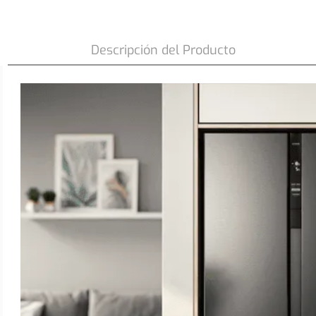
Refrigerador Fensa 529L No Frost Side B
Dispensador de Agua SFX530B Negro
Descripción del Producto