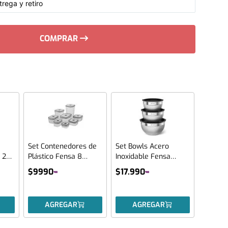
rega y retiro
COMPRAR
Set Contenedores de
Set Bowls Acero
 2
Plástico Fensa 8
Inoxidable Fensa
Unidades
Multiuso 3 Unidades
$
9990
$
17
.
990
Tapa de Plástico
AGREGAR
AGREGAR