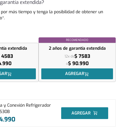
garantía extendida?
 por más tiempo y tenga la posibilidad de obtener un
o*.
RECOMENDADO
ntía extendida
2 años
de garantía extendida
 4583
$ 7583
12x de
4.990
$ 90.990
o
GAR
AGREGAR
ta y Conexión Refrigerador
530B
AGREGAR
4
.
990