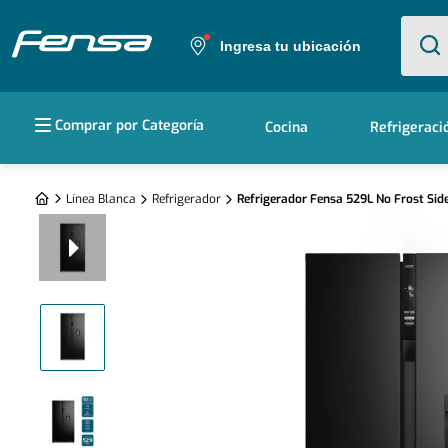
¿Qué e
Ingresa tu ubicación
Términos más buscados
Comprar por Categoría
Cocina
Refrigeraci
1
.
cocina 5 platos
2
.
cocina 4 platos
Línea Blanca
Refrigerador
Refrigerador Fensa 529L No Frost Sid
3
.
bottom freezer
4
.
refrigerador no frost
5
.
secadora