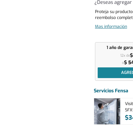
¿Deseas agregar 
Proteja su producto
reembolso complet
Mas información
1 año
de gara
$
12x de
$ 5
o
AGRE
Servicios Fensa
Visi
SFX
$
3