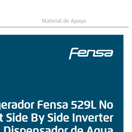
509
.
990
$
$
759
.
990
COMPRAR
-
33 %
Material de Apoyo