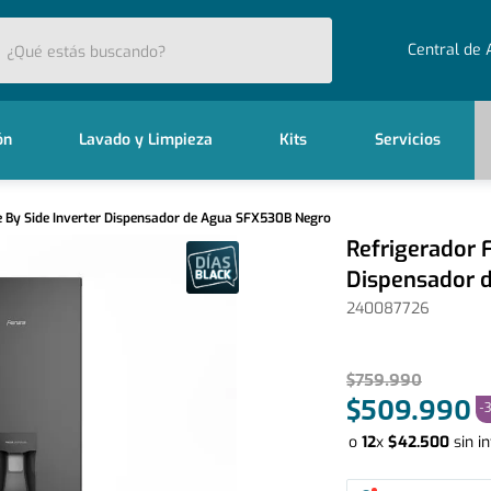
stás buscando?
Central de 
ón
Lavado y Limpieza
Kits
Servicios
e By Side Inverter Dispensador de Agua SFX530B Negro
Refrigerador 
Dispensador 
240087726
$
759
.
990
$
509
.
990
-
o
12
x
$
42
.
500
sin i