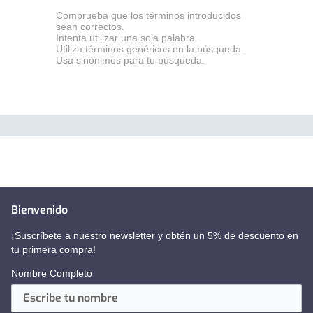
Comprueba que los términos introducidos
sean correctos.
Intenta utilizar una sola palabra.
Utiliza términos genéricos en la búsqueda.
Usa sinónimos para tu búsqueda.
Bienvenido
¡Suscríbete a nuestro newsletter y obtén un 5% de descuento en
tu primera compra!
Nombre Completo