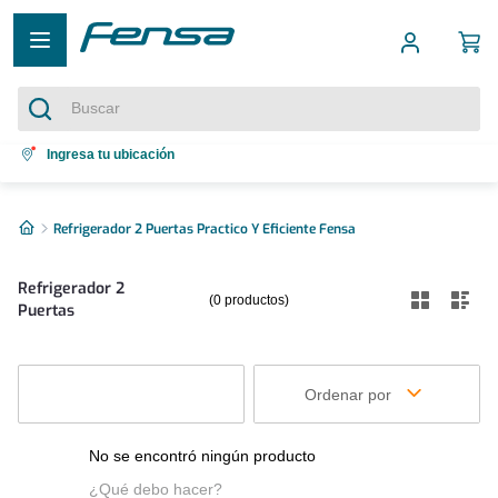
Buscar
Términos más buscados
Ingresa tu ubicación
1
.
cocina 5 platos
2
Refrigerador 2 Puertas Practico Y Eficiente Fensa
.
cocina 4 platos
3
.
bottom freezer
Refrigerador 2
0
productos
4
.
Puertas
refrigerador no frost
5
.
secadora
Ordenar por
No se encontró ningún producto
¿Qué debo hacer?