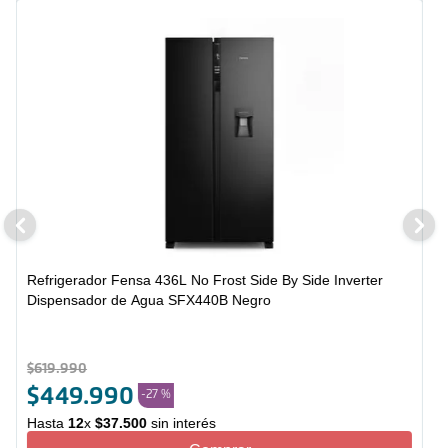
Refrigerador Fensa 436L No Frost Side By Side Inverter
Dispensador de Agua SFX440B Negro
$
619
.
990
$
449
.
990
-
27 %
Hasta
12
x
$
37
.
500
sin interés