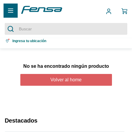
Buscar
Términos más buscados
Ingresa tu ubicación
1
.
cocina 5 platos
2
.
cocina 4 platos
No se ha encontrado ningún producto
3
.
bottom freezer
Volver al home
4
.
refrigerador no frost
5
.
secadora
Destacados