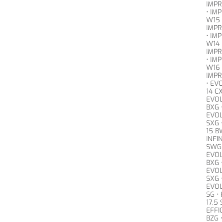
IMPR
• IM
W15 
IMPR
• IM
W14 
IMPR
• IM
W16 
IMPR
• EV
14 CX
EVOL
BXG 
EVOL
SXG 
15 B
INFI
SWG 
EVOL
BXG 
EVOL
SXG 
EVOL
SG •
17,5 
EFFI
BZG 