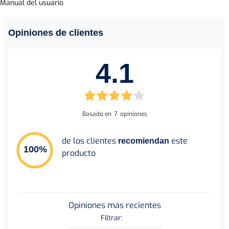
Manual del usuario
Ficha Técnica
Material de apoyo
Opiniones de clientes
Este producto no tiene manual registrado
4.1
Basado en
7
opiniones
de los clientes
este
recomiendan
100
%
producto
Opiniones más recientes
Filtrar: