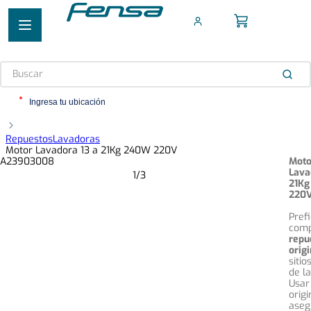
Buscar
TÉRMINOS MÁS BUSCADOS
Ingresa tu ubicación
1
.
cocina 5 platos
Repuestos
Lavadoras
2
.
cocina 4 platos
Motor Lavadora 13 a 21Kg 240W 220V
Moto
3
.
bottom freezer
Lava
1
/
3
21K
220
4
.
refrigerador no frost
Pref
5
.
secadora
comp
repu
origi
sitio
de l
Usar
origi
ase