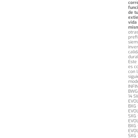
corr
func
de t
exti
vida 
mis
otra
pref
siem
inver
cali
durab
Este
es c
con 
sigu
mode
INFI
BWG 
14 S
EVOL
BXG 
EVOL
SXG 
EVOL
BXG 
EVOL
SXG 