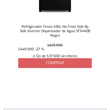
Refrigerador Fensa 436L No Frost Side By
Side Inverter Dispensador de Agua SFX440B
Negro
$
619
.
990
$
449
.
990
-
27 %
o
12
x de
$
37
.
500
sin interés
COMPRAR
Bienvenido
¡Suscríbete a nuestro newsletter y obtén un 5% de
descuento en tu primera compra!
Nombre Completo