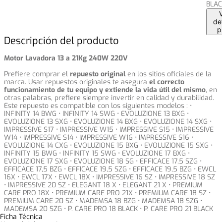
BLAC
de
p
Descripción del producto
Motor Lavadora 13 a 21Kg 240W 220V
Prefiere comprar el
repuesto original
en los sitios oficiales de la
marca. Usar repuestos originales te asegura
el correcto
funcionamiento de tu equipo y extiende la vida útil del mismo
, en
otras palabras, prefiere siempre invertir en calidad y durabilidad.
Este repuesto es compatible con los siguientes modelos : •
INFINITY 14 BWG • INFINITY 14 SWG • EVOLUZIONE 13 BXG •
EVOLUZIONE 13 SXG • EVOLUZIONE 14 BXG • EVOLUZIONE 14 SXG •
IMPRESSIVE S17 • IMPRESSIVE W15 • IMPRESSIVE S15 • IMPRESSIVE
W14 • IMPRESSIVE S14 • IMPRESSIVE W16 • IMPRESSIVE S16 •
EVOLUZIONE 14 CXG • EVOLUZIONE 15 BXG • EVOLUZIONE 15 SXG •
INFINITY 15 BWG • INFINITY 15 SWG • EVOLUZIONE 17 BXG •
EVOLUZIONE 17 SXG • EVOLUZIONE 18 SG • EFFICACE 17,5 SZG •
EFFICACE 17,5 BZG • EFFICACE 19,5 SZG • EFFICACE 19,5 BZG • EWCL
16X • EWCL 17X • EWCL 18X • IMPRESSIVE 16 SZ • IMPRESSIVE 18 SZ
• IMPRESSIVE 20 SZ • ELEGANT 18 X • ELEGANT 21 X • PREMIUM
CARE PRO 18X • PREMIUM CARE PRO 21X • PREMIUM CARE 18 SZ •
PREMIUM CARE 20 SZ • MADEMSA 18 BZG • MADEMSA 18 SZG •
MADEMSA 20 SZG • P. CARE PRO 18 BLACK • P. CARE PRO 21 BLACK
Ficha Técnica