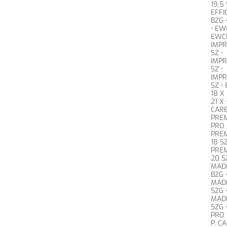
19,5 
EFFI
BZG 
• EW
EWCL
IMPR
SZ •
IMPR
SZ •
IMPR
SZ •
18 X
21 X
CARE
PRE
PRO 
PRE
18 SZ
PRE
20 S
MAD
BZG 
MAD
SZG 
MAD
SZG 
PRO 
P. C