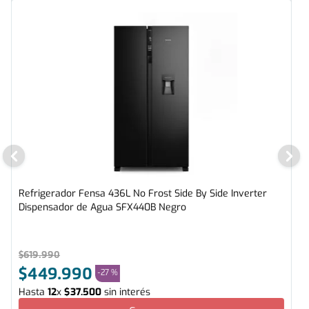
Refrigerador Fensa 436L No Frost Side By Side Inverter
Dispensador de Agua SFX440B Negro
$
619
.
990
$
449
.
990
-
27 %
Hasta
12
x
$
37
.
500
sin interés