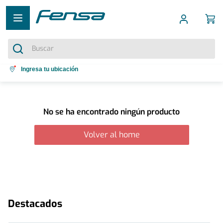
Buscar
Términos más buscados
Ingresa tu ubicación
1
.
cocina 5 platos
2
.
cocina 4 platos
No se ha encontrado ningún producto
3
.
bottom freezer
Volver al home
4
.
refrigerador no frost
5
.
secadora
Destacados