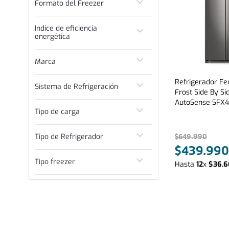
Formato del Freezer
Blanco
No
Gris
Vertical
Onix
Indice de eficiencia
energética
A+
Marca
A
B
Fensa
Refrigerador F
Sistema de Refrigeración
C
Mademsa
Frost Side By Si
D
Brand name
AutoSense SFX4
No Frost
Tipo de carga
Multimarca
Superior
Tipo de Refrigerador
$
649
.
990
$
439
.
990
Side By Side
Tipo freezer
Hasta
12
x
$
36
.
6
Multidoor
Sólo Freezer