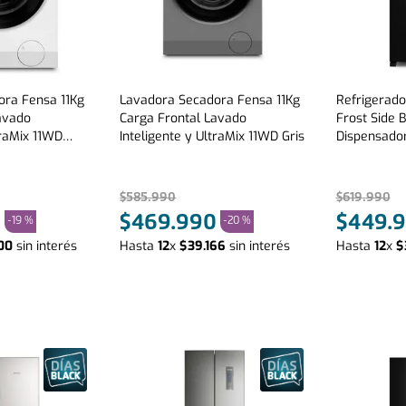
ora Fensa 11Kg
Lavadora Secadora Fensa 11Kg
Refrigerad
avado
Carga Frontal Lavado
Frost Side B
traMix 11WD
Inteligente y UltraMix 11WD Gris
Dispensado
Negro
$
585
.
990
$
619
.
990
0
$
469
.
990
$
449
.
9
-
19 %
-
20 %
00
sin interés
Hasta
12
x
$
39
.
166
sin interés
Hasta
12
x
$