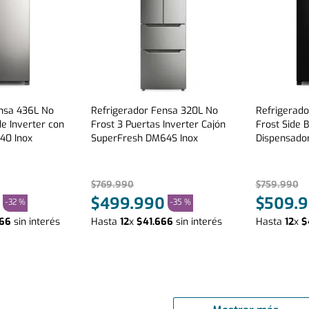
ensa 436L No
Refrigerador Fensa 320L No
Refrigerad
de Inverter con
Frost 3 Puertas Inverter Cajón
Frost Side B
40 Inox
SuperFresh DM64S Inox
Dispensado
Negro
$
769
.
990
$
759
.
990
$
499
.
990
$
509
.
9
-
32 %
-
35 %
66
sin interés
Hasta
12
x
$
41
.
666
sin interés
Hasta
12
x
$