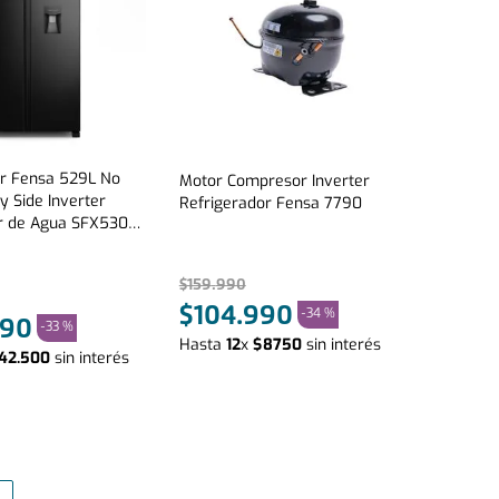
or Fensa 529L No
Motor Compresor Inverter
y Side Inverter
Refrigerador Fensa 7790
r de Agua SFX530B
$
159
.
990
$
104
.
990
-
34 %
90
-
33 %
Hasta
12
x
$
8750
sin interés
42
.
500
sin interés