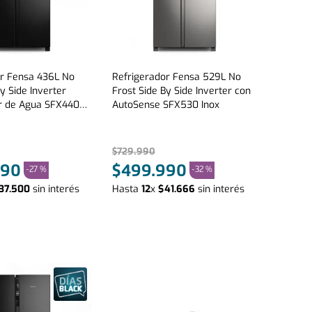
or Fensa 436L No
Refrigerador Fensa 529L No
y Side Inverter
Frost Side By Side Inverter con
r de Agua SFX440B
AutoSense SFX530 Inox
$
729
.
990
90
$
499
.
990
-
27 %
-
32 %
37
.
500
sin interés
Hasta
12
x
$
41
.
666
sin interés