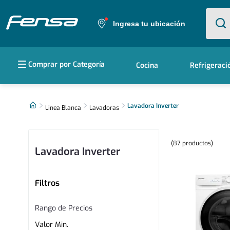
¿Qué e
Ingresa tu ubicación
Términos más buscados
Comprar por Categoría
Cocina
Refrigeraci
1
.
cocina 5 platos
2
.
cocina 4 platos
Lavadora Inverter
Linea Blanca
Lavadoras
3
.
bottom freezer
87
productos
4
.
refrigerador no frost
Lavadora Inverter
5
.
secadora
Filtros
Rango de Precios