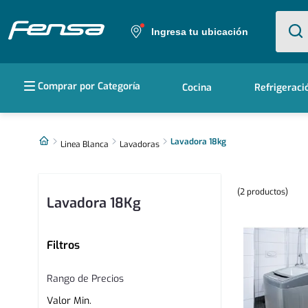
¿Qué e
Ingresa tu ubicación
Términos más buscados
Comprar por Categoría
Cocina
Refrigeraci
1
.
cocina 5 platos
2
.
cocina 4 platos
Lavadora 18kg
Linea Blanca
Lavadoras
3
.
bottom freezer
2
productos
4
.
refrigerador no frost
Lavadora 18Kg
5
.
secadora
Filtros
Rango de Precios