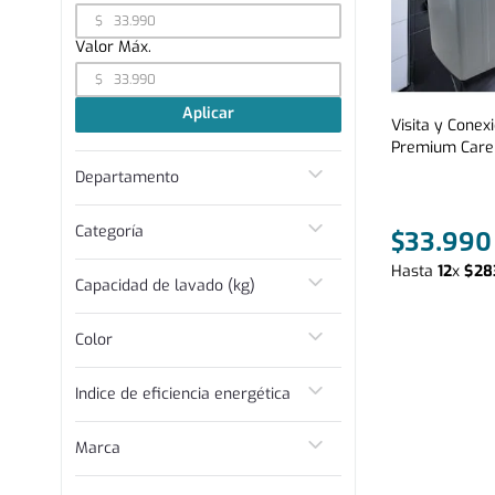
$
$
Aplicar
Visita y Conex
Premium Care 
Departamento
Lavado
Categoría
Lavadora
$
33
.
990
Línea Blanca
Lavadoras
Hasta
12
x
$
28
Capacidad de lavado (kg)
Servicios
18 kg
Color
Silver
Indice de eficiencia energética
A
Marca
Fensa