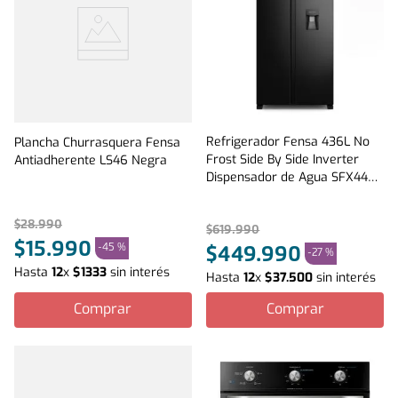
Refrigerador Fensa 436L No
Plancha Churrasquera Fensa
Frost Side By Side Inverter
Antiadherente LS46 Negra
Dispensador de Agua SFX440B
Negro
$
28
.
990
$
619
.
990
$
15
.
990
-
45 %
$
449
.
990
-
27 %
Hasta
12
x
$
1333
sin interés
Hasta
12
x
$
37
.
500
sin interés
Comprar
Comprar