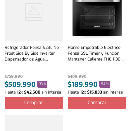
Refrigerador Fensa 529L No
Horno Empotrable Eléctrico
Frost Side By Side Inverter
Fensa 59L Timer y Función
Dispensador de Agua
Mantener Caliente FHE 1130M
SFX530B Negro
Negro
$
759
.
990
$
409
.
990
$
509
.
990
$
189
.
990
-
33 %
-
54 %
Hasta
12
x
$
42
.
500
sin interés
Hasta
12
x
$
15
.
833
sin interés
Comprar
Comprar