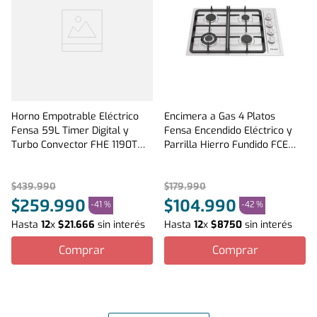
Horno Empotrable Eléctrico
Encimera a Gas 4 Platos
Fensa 59L Timer Digital y
Fensa Encendido Eléctrico y
Turbo Convector FHE 1190T
Parrilla Hierro Fundido FCE
Negro
4.3HF T Inox
$
439
.
990
$
179
.
990
$
259
.
990
$
104
.
990
-
41 %
-
42 %
Hasta
12
x
$
21
.
666
sin interés
Hasta
12
x
$
8750
sin interés
Comprar
Comprar