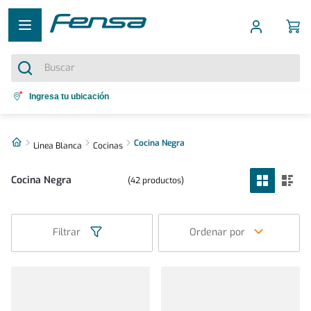
Buscar
Términos más buscados
Ingresa tu ubicación
1
.
cocina 5 platos
2
.
Cocina Negra
cocina 4 platos
Linea Blanca
Cocinas
3
.
bottom freezer
Cocina Negra
42
productos
4
.
refrigerador no frost
5
.
secadora
Filtrar
Ordenar por