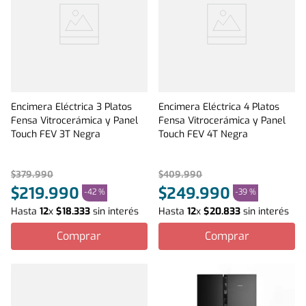
Encimera Eléctrica 3 Platos
Encimera Eléctrica 4 Platos
Fensa Vitrocerámica y Panel
Fensa Vitrocerámica y Panel
Touch FEV 3T Negra
Touch FEV 4T Negra
$
379
.
990
$
409
.
990
$
219
.
990
$
249
.
990
-
42 %
-
39 %
Hasta
12
x
$
18
.
333
sin interés
Hasta
12
x
$
20
.
833
sin interés
Comprar
Comprar