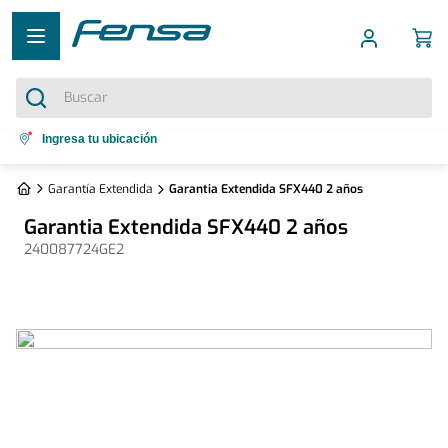
Buscar
Términos más buscados
Ingresa tu ubicación
1
.
cocina 5 platos
Garantía Extendida
Garantia Extendida SFX440 2 años
2
.
cocina 4 platos
Garantia Extendida SFX440 2 años
3
.
bottom freezer
240087724GE2
4
.
refrigerador no frost
5
.
secadora