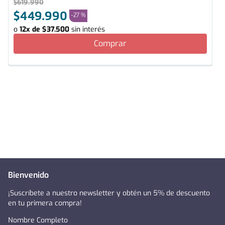
$
619
.
990
$
449
.
990
-
27 %
o
12
x de
$
37
.
500
sin interés
Comprar
Bienvenido
¡Suscríbete a nuestro newsletter y obtén un 5% de descuento
en tu primera compra!
Nombre Completo