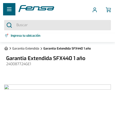
Buscar
Términos más buscados
Ingresa tu ubicación
1
.
cocina 5 platos
Garantía Extendida
Garantia Extendida SFX440 1 año
2
.
cocina 4 platos
Garantia Extendida SFX440 1 año
3
.
bottom freezer
240087724GE1
4
.
refrigerador no frost
5
.
secadora