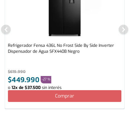
Refrigerador Fensa 436L No Frost Side By Side Inverter
Dispensador de Agua SFX440B Negro
$
619
.
990
$
449
.
990
-
27 %
o
12
x de
$
37
.
500
sin interés
Comprar