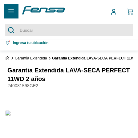
Buscar
Términos más buscados
Ingresa tu ubicación
1
.
cocina 5 platos
Garantía Extendida
Garantia Extendida LAVA-SECA PERFECT 11WD 
2
.
cocina 4 platos
Garantia Extendida LAVA-SECA PERFECT
3
.
bottom freezer
11WD 2 años
240081598GE2
4
.
refrigerador no frost
5
.
secadora