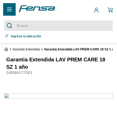
Buscar
Términos más buscados
Ingresa tu ubicación
1
.
cocina 5 platos
Garantía Extendida
Garantia Extendida LAV PREM CARE 18 SZ 1 añ
2
.
cocina 4 platos
Garantia Extendida LAV PREM CARE 18
3
.
bottom freezer
SZ 1 año
240084177GE1
4
.
refrigerador no frost
5
.
secadora