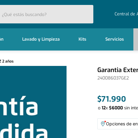
stás buscando?
Central de 
ón
Lavado y Limpieza
Kits
Servicios
Z 2 años
Garantia Ext
240086037GE2
$
71
.
990
o
12
x
$
6000
sin int
Opciones de ent