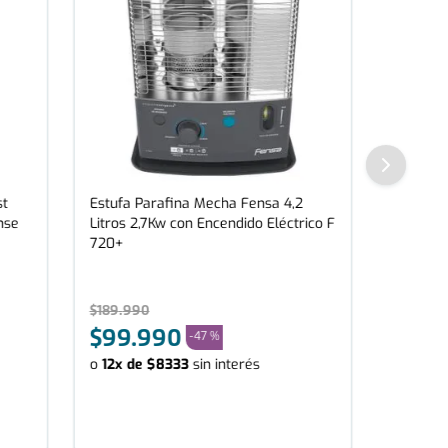
st
Estufa Parafina Mecha Fensa 4,2
nse
Litros 2,7Kw con Encendido Eléctrico F
720+
$
189
.
990
$
99
.
990
-
47 %
o
12
x de
$
8333
sin interés