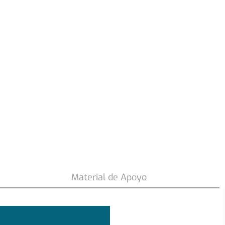
71
.
990
$
Material de Apoyo