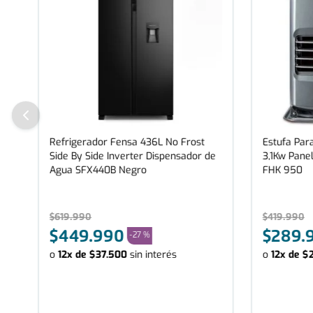
Refrigerador Fensa 436L No Frost
Estufa Para
Side By Side Inverter Dispensador de
3,1Kw Panel
Agua SFX440B Negro
FHK 950
$
619
.
990
$
419
.
990
$
449
.
990
$
289
.
-
27 %
o
12
x de
$
37
.
500
sin interés
o
12
x de
$