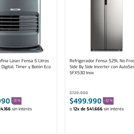
fina Láser Fensa 5 Litros
Refrigerador Fensa 529L No Fro
 Digital, Timer y Botón Eco
Side By Side Inverter con AutoSe
SFX530 Inox
$
729
.
990
990
$
499
.
990
-
31 %
-
32 %
24
.
166
sin interés
o
12
x de
$
41
.
666
sin interés