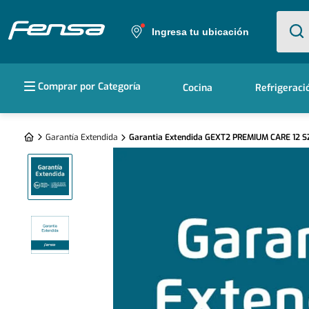
¿Qué e
Ingresa tu ubicación
Términos más buscados
Comprar por Categoría
Cocina
Refrigeraci
1
.
cocina 5 platos
2
.
cocina 4 platos
Garantía Extendida
Garantia Extendida GEXT2 PREMIUM CARE 12 S
3
.
bottom freezer
4
.
refrigerador no frost
5
.
secadora