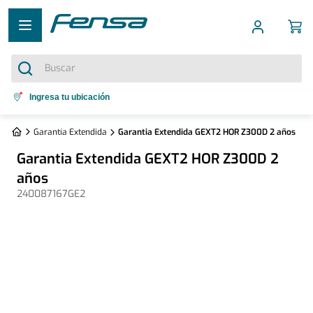
Buscar
Términos más buscados
Ingresa tu ubicación
1
.
cocina 5 platos
Garantía Extendida
Garantia Extendida GEXT2 HOR Z300D 2 años
2
.
cocina 4 platos
Garantia Extendida GEXT2 HOR Z300D 2
3
.
bottom freezer
años
240087167GE2
4
.
refrigerador no frost
5
.
secadora