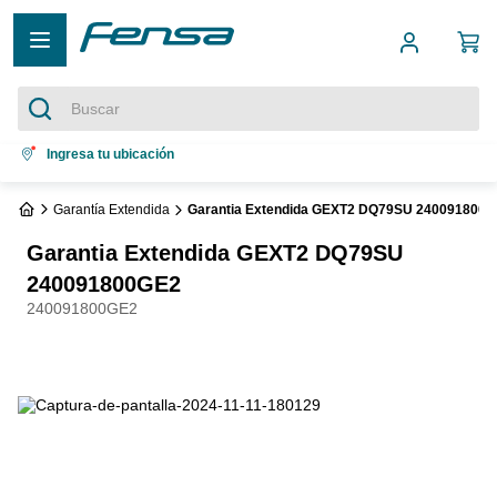
Buscar
Términos más buscados
Ingresa tu ubicación
1
.
cocina 5 platos
Garantía Extendida
Garantia Extendida GEXT2 DQ79SU 240091800
2
.
cocina 4 platos
Garantia Extendida GEXT2 DQ79SU
3
.
refrigerador no frost
240091800GE2
240091800GE2
4
.
bottom freezer
5
.
secadora