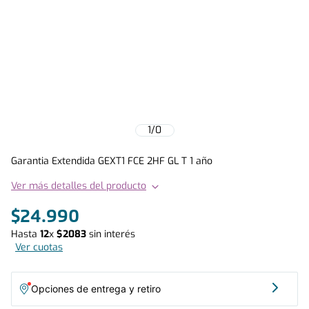
1
/
0
Garantia Extendida GEXT1 FCE 2HF GL T 1 año
Ver más detalles del producto
$
24
.
990
Hasta
12
x
$
2083
sin interés
Ver cuotas
Opciones de entrega y retiro