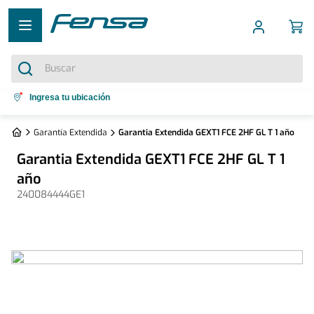
Buscar
Términos más buscados
Ingresa tu ubicación
1
.
cocina 5 platos
Garantía Extendida
Garantia Extendida GEXT1 FCE 2HF GL T 1 año
2
.
cocina 4 platos
Garantia Extendida GEXT1 FCE 2HF GL T 1
3
.
bottom freezer
año
240084444GE1
4
.
refrigerador no frost
5
.
secadora