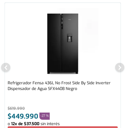
Refrigerador Fensa 436L No Frost Side By Side Inverter
Dispensador de Agua SFX440B Negro
$
619
.
990
$
449
.
990
-
27 %
o
12
x de
$
37
.
500
sin interés