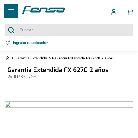
Buscar
Términos más buscados
Ingresa tu ubicación
1
.
cocina 5 platos
Garantía Extendida
Garantia Extendida FX 6270 2 años
2
.
cocina 4 platos
Garantia Extendida FX 6270 2 años
3
.
bottom freezer
240078307GE2
4
.
refrigerador no frost
5
.
secadora