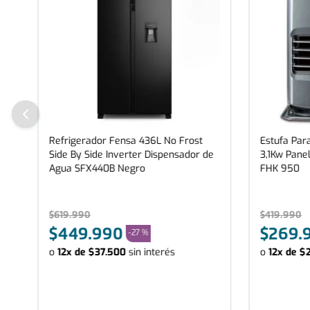
Refrigerador Fensa 436L No Frost
Estufa Para
Side By Side Inverter Dispensador de
3,1Kw Panel
Agua SFX440B Negro
FHK 950
$
619
.
990
$
419
.
990
$
449
.
990
$
269
.
-
27 %
o
12
x de
$
37
.
500
sin interés
o
12
x de
$