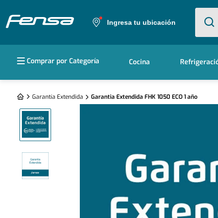
¿Qué e
Ingresa tu ubicación
Términos más buscados
Comprar por Categoría
Cocina
Refrigeraci
1
.
cocina 5 platos
2
.
cocina 4 platos
Garantía Extendida
Garantia Extendida FHK 1050 ECO 1 año
3
.
bottom freezer
4
.
refrigerador no frost
5
.
secadora