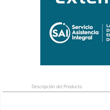
Garantia Extendida FHK 1050 ECO 1 a
Descripción del Producto