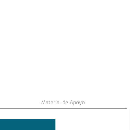
53
.
990
$
Material de Apoyo