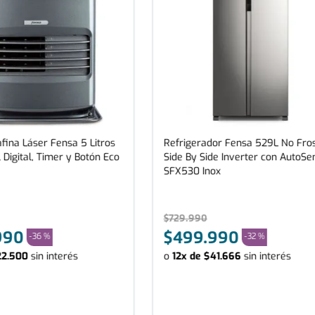
fina Láser Fensa 5 Litros
Refrigerador Fensa 529L No Fro
 Digital, Timer y Botón Eco
Side By Side Inverter con AutoSe
SFX530 Inox
$
729
.
990
990
$
499
.
990
-
36 %
-
32 %
22
.
500
sin interés
o
12
x de
$
41
.
666
sin interés