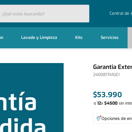
stás buscando?
Central de 
ón
Lavado y Limpieza
Kits
Servicios
Garantia Exte
240081741GE1
$
53
.
990
o
12
x
$
4500
sin int
Opciones de ent