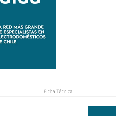
ño
Ficha Técnica