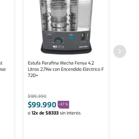
st
Estufa Parafina Mecha Fensa 4,2
nse
Litros 2,7Kw con Encendido Eléctrico F
720+
$
189
.
990
$
99
.
990
-
47 %
o
12
x de
$
8333
sin interés