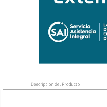
Garantia Extendida FHE-1130M 1 año
Descripción del Producto