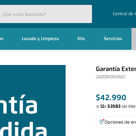
stás buscando?
Central de 
ón
Lavado y Limpieza
Kits
Servicios
Garantia Exte
240081069GE1
$
42
.
990
o
12
x
$
3583
sin int
Opciones de ent