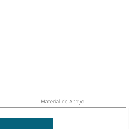
42
.
990
$
Material de Apoyo