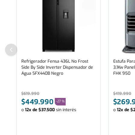
Refrigerador Fensa 436L No Frost
Estufa Para
Side By Side Inverter Dispensador de
3,1Kw Panel
Agua SFX440B Negro
FHK 950
$
619
.
990
$
419
.
990
$
449
.
990
$
269
.
-
27 %
o
12
x de
$
37
.
500
sin interés
o
12
x de
$