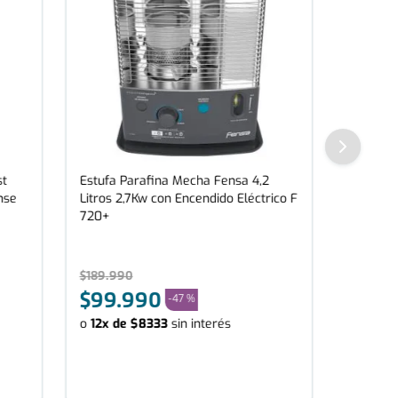
st
Estufa Parafina Mecha Fensa 4,2
nse
Litros 2,7Kw con Encendido Eléctrico F
720+
$
189
.
990
$
99
.
990
-
47 %
o
12
x de
$
8333
sin interés