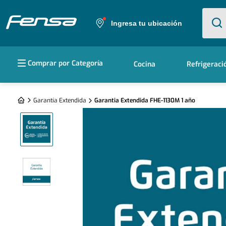
¿Qué e
Ingresa tu ubicación
Términos más buscados
Comprar por Categoría
Cocina
Refrigeraci
1
.
cocina 5 platos
2
.
cocina 4 platos
Garantía Extendida
Garantia Extendida FHE-1130M 1 año
3
.
bottom freezer
4
.
refrigerador no frost
5
.
secadora