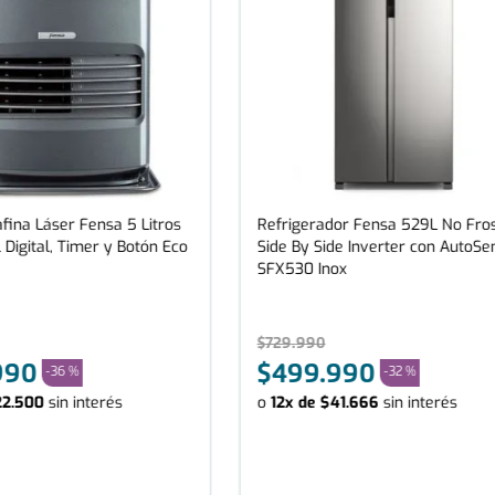
fina Láser Fensa 5 Litros
Refrigerador Fensa 529L No Fro
 Digital, Timer y Botón Eco
Side By Side Inverter con AutoSe
SFX530 Inox
$
729
.
990
990
$
499
.
990
-
36 %
-
32 %
22
.
500
sin interés
o
12
x de
$
41
.
666
sin interés